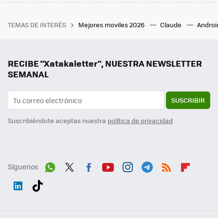
TEMAS DE INTERÉS
Mejores moviles 2026
Claude
Androi
RECIBE "Xatakaletter", NUESTRA NEWSLETTER
SEMANAL
SUSCRIBIR
Suscribiéndote aceptas nuestra
política de privacidad
Síguenos
Wh
Twit
Fac
You
Inst
Tele
RSS
Flip
ats
ter
ebo
tub
agr
gra
boa
Link
Tikt
App
ok
e
am
m
rd
edI
ok