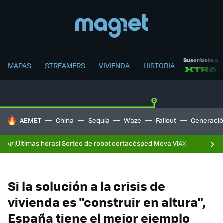
Suscríbete a
MAPAS
STREAMERS
VIVIENDA
HISTORIA
HOY SE HABLA DE
AEMET
China
Sequía
Waze
Fallout
Generació
🌿¡Últimas horas! Sorteo de robot cortacésped Mova ViAX
Si la solución a la crisis de
vivienda es "construir en altura",
España tiene el mejor ejemplo