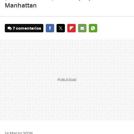
Manhattan
7 comentarios
FACEBOOK
TWITTER
FLIPBOARD
E-
WHATSAPP
MAIL
14 Marzo 2026