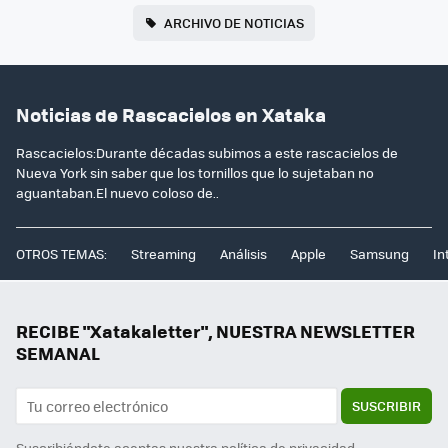
ARCHIVO DE NOTICIAS
Noticias de Rascacielos en Xataka
Rascacielos:Durante décadas subimos a este rascacielos de
Nueva York sin saber que los tornillos que lo sujetaban no
aguantaban.El nuevo coloso de..
OTROS TEMAS:
Streaming
Análisis
Apple
Samsung
In
RECIBE "Xatakaletter", NUESTRA NEWSLETTER
SEMANAL
SUSCRIBIR
Suscribiéndote aceptas nuestra
política de privacidad