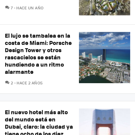
COMENTARIOS
7
HACE UN AÑO
El lujo se tambalea en la
costa de Miami: Porsche
Design Tower y otros
rascacielos se están
hundiendo a un ritmo
alarmante
COMENTARIOS
2
HACE 2 AÑOS
El nuevo hotel más alto
del mundo está en
Dubai, claro: la ciudad ya
tiene ocho de los diez