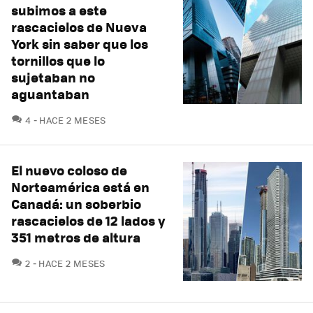
subimos a este
rascacielos de Nueva
York sin saber que los
tornillos que lo
sujetaban no
aguantaban
COMENTARIOS
4
HACE 2 MESES
El nuevo coloso de
Norteamérica está en
Canadá: un soberbio
rascacielos de 12 lados y
351 metros de altura
COMENTARIOS
2
HACE 2 MESES