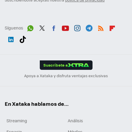
Síguenos
Wh
Twit
Fac
You
Inst
Tele
RSS
Flip
ats
ter
ebo
tub
agr
gra
boa
Link
Tikt
App
ok
e
am
m
rd
edI
ok
Suscríbete a
n
Apoya a Xataka y disfruta ventajas exclusivas
En Xataka hablamos de...
Streaming
Análisis
Espacio
Móviles