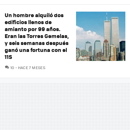
Un hombre alquiló dos
edificios llenos de
amianto por 99 años.
Eran las Torres Gemelas,
y seis semanas después
ganó una fortuna con el
11S
COMENTARIOS
10
HACE 7 MESES