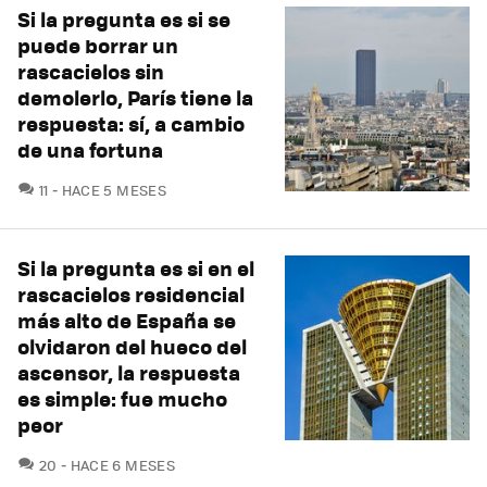
Si la pregunta es si se
puede borrar un
rascacielos sin
demolerlo, París tiene la
respuesta: sí, a cambio
de una fortuna
COMENTARIOS
11
HACE 5 MESES
Si la pregunta es si en el
rascacielos residencial
más alto de España se
olvidaron del hueco del
ascensor, la respuesta
es simple: fue mucho
peor
COMENTARIOS
20
HACE 6 MESES