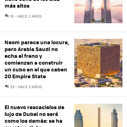
más altos
COMENTARIOS
10
HACE 2 AÑOS
Neom parece una locura,
pero Arabia Saudí no
echa el freno y
comienzan a construir
un cubo en el que caben
20 Empire State
COMENTARIOS
33
HACE 2 AÑOS
El nuevo rascacielos de
lujo de Dubai no será
como los demás: se ha