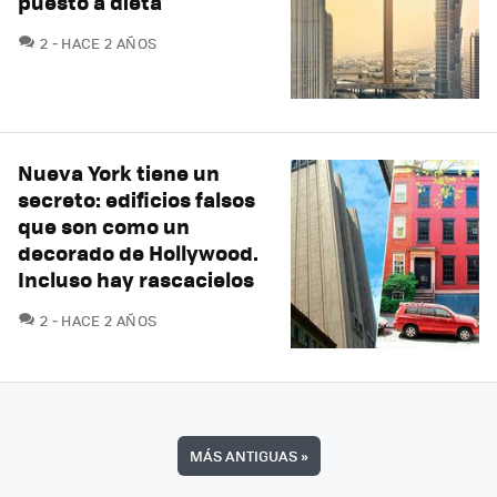
puesto a dieta
COMENTARIOS
2
HACE 2 AÑOS
Nueva York tiene un
secreto: edificios falsos
que son como un
decorado de Hollywood.
Incluso hay rascacielos
COMENTARIOS
2
HACE 2 AÑOS
MÁS ANTIGUAS
»