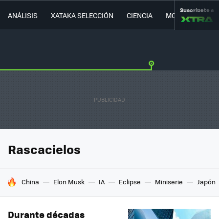
Suscríbete a
ANÁLISIS
XATAKA SELECCIÓN
CIENCIA
MOVILIDAD
Rascacielos
HOY SE HABLA DE
China
Elon Musk
IA
Eclipse
Miniserie
Japón
Durante décadas