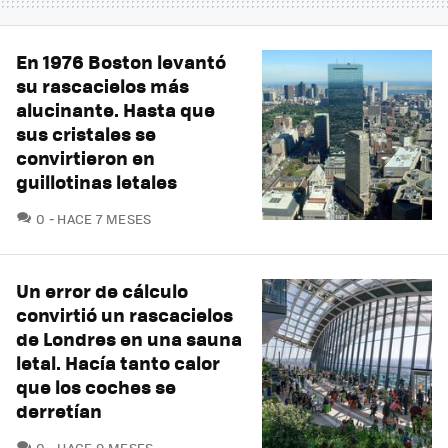
En 1976 Boston levantó
su rascacielos más
alucinante. Hasta que
sus cristales se
convirtieron en
guillotinas letales
COMENTARIOS
0
HACE 7 MESES
Un error de cálculo
convirtió un rascacielos
de Londres en una sauna
letal. Hacía tanto calor
que los coches se
derretían
COMENTARIOS
0
HACE 9 MESES