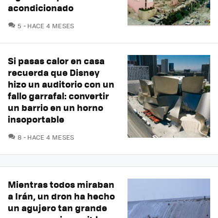
acondicionado
COMENTARIOS
5
HACE 4 MESES
Si pasas calor en casa
recuerda que Disney
hizo un auditorio con un
fallo garrafal: convertir
un barrio en un horno
insoportable
COMENTARIOS
8
HACE 4 MESES
Mientras todos miraban
a Irán, un dron ha hecho
un agujero tan grande