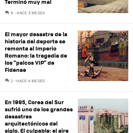
Terminó muy mal
COMENTARIOS
9
HACE 3 MESES
El mayor desastre de la
historia del deporte se
remonta al Imperio
Romano: la tragedia de
los "palcos VIP" de
Fidenae
COMENTARIOS
2
HACE 4 MESES
En 1995, Corea del Sur
sufrió uno de los grandes
desastres
arquitectónicos del
siglo. El culpable: el aire