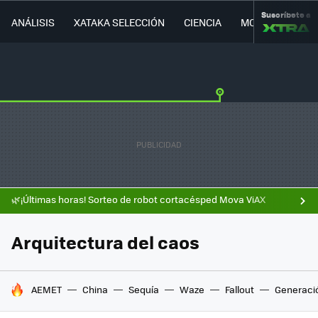
Suscríbete a
ANÁLISIS
XATAKA SELECCIÓN
CIENCIA
MOVILIDAD
🌿¡Últimas horas! Sorteo de robot cortacésped Mova ViAX
Arquitectura del caos
HOY SE HABLA DE
AEMET
China
Sequía
Waze
Fallout
Generaci