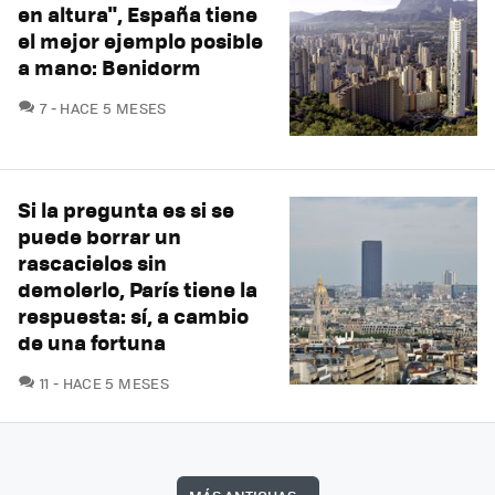
en altura", España tiene
el mejor ejemplo posible
a mano: Benidorm
COMENTARIOS
7
HACE 5 MESES
Si la pregunta es si se
puede borrar un
rascacielos sin
demolerlo, París tiene la
respuesta: sí, a cambio
de una fortuna
COMENTARIOS
11
HACE 5 MESES