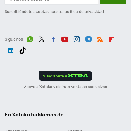
Suscribiéndote aceptas nuestra
política de privacidad
Síguenos
Wh
Twit
Fac
You
Inst
Tele
RSS
Flip
ats
ter
ebo
tub
agr
gra
boa
Link
Tikt
App
ok
e
am
m
rd
edI
ok
Suscríbete a
n
Apoya a Xataka y disfruta ventajas exclusivas
En Xataka hablamos de...
Streaming
Análisis