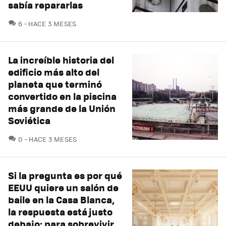
sabía repararlas
COMENTARIOS
6
HACE 3 MESES
La increíble historia del
edificio más alto del
planeta que terminó
convertido en la piscina
más grande de la Unión
Soviética
COMENTARIOS
0
HACE 3 MESES
Si la pregunta es por qué
EEUU quiere un salón de
baile en la Casa Blanca,
la respuesta está justo
debajo: para sobrevivir