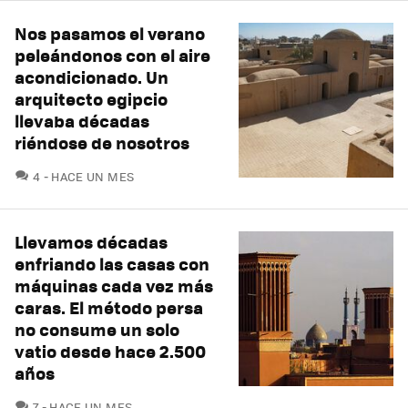
Nos pasamos el verano
peleándonos con el aire
acondicionado. Un
arquitecto egipcio
llevaba décadas
riéndose de nosotros
COMENTARIOS
4
HACE UN MES
Llevamos décadas
enfriando las casas con
máquinas cada vez más
caras. El método persa
no consume un solo
vatio desde hace 2.500
años
COMENTARIOS
7
HACE UN MES