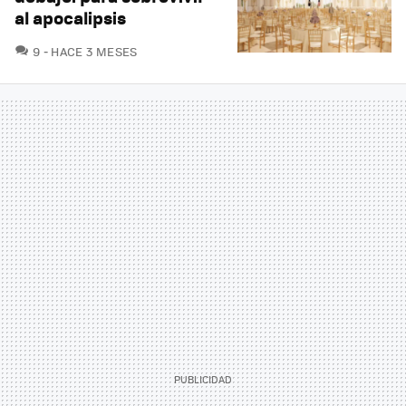
al apocalipsis
COMENTARIOS
9
HACE 3 MESES