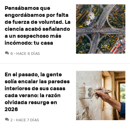
Pensábamos que
engordábamos por falta
de fuerza de voluntad. La
ciencia acabó señalando
a un sospechoso más
incómodo: tu casa
COMENTARIOS
6
HACE 6 DÍAS
En el pasado, la gente
solía encalar las paredes
interiores de sus casas
cada verano: la razón
olvidada resurge en
2026
COMENTARIOS
2
HACE 7 DÍAS