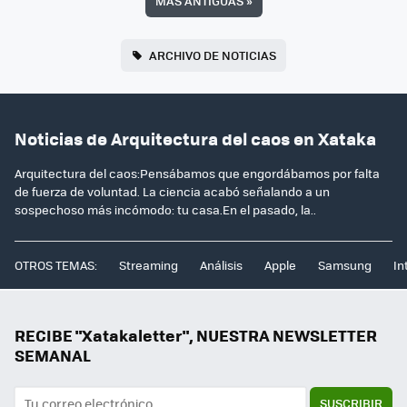
MÁS ANTIGUAS
»
ARCHIVO DE NOTICIAS
Noticias de Arquitectura del caos en Xataka
Arquitectura del caos:Pensábamos que engordábamos por falta
de fuerza de voluntad. La ciencia acabó señalando a un
sospechoso más incómodo: tu casa.En el pasado, la..
OTROS TEMAS:
Streaming
Análisis
Apple
Samsung
In
RECIBE "Xatakaletter", NUESTRA NEWSLETTER
SEMANAL
SUSCRIBIR