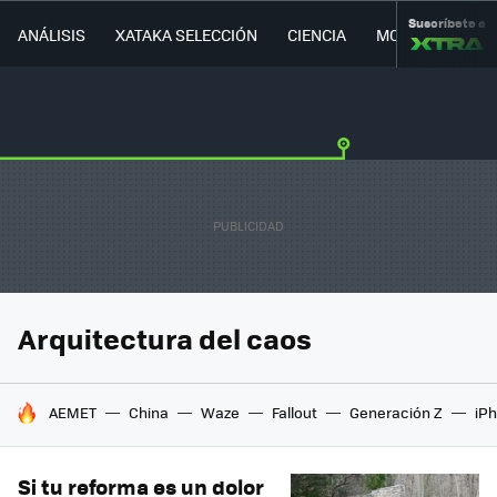
Suscríbete a
ANÁLISIS
XATAKA SELECCIÓN
CIENCIA
MOVILIDAD
Arquitectura del caos
HOY SE HABLA DE
AEMET
China
Waze
Fallout
Generación Z
iPh
Si tu reforma es un dolor