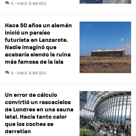
COMENTARIOS
5
HACE 8 MESES
Hace 50 años un alemán
inició un paraíso
futurista en Lanzarote.
Nadie imaginó que
acabaría siendo la ruina
más famosa de la isla
COMENTARIOS
9
HACE 8 MESES
Un error de cálculo
convirtió un rascacielos
de Londres en una sauna
letal. Hacía tanto calor
que los coches se
derretían