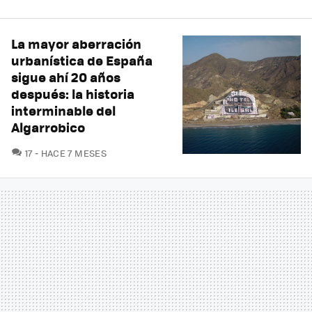
La mayor aberración
urbanística de España
sigue ahí 20 años
después: la historia
interminable del
Algarrobico
COMENTARIOS
17
HACE 7 MESES