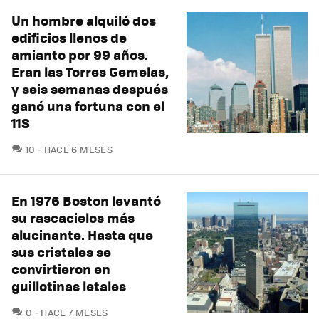
Un hombre alquiló dos
edificios llenos de
amianto por 99 años.
Eran las Torres Gemelas,
y seis semanas después
ganó una fortuna con el
11S
COMENTARIOS
10
HACE 6 MESES
En 1976 Boston levantó
su rascacielos más
alucinante. Hasta que
sus cristales se
convirtieron en
guillotinas letales
COMENTARIOS
0
HACE 7 MESES