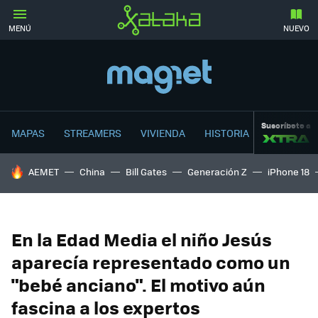
MENÚ
NUEVO
Suscríbete a
MAPAS
STREAMERS
VIVIENDA
HISTORIA
HOY SE HABLA DE
AEMET
China
Bill Gates
Generación Z
iPhone 18
En la Edad Media el niño Jesús
aparecía representado como un
"bebé anciano". El motivo aún
fascina a los expertos