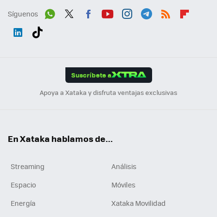
Síguenos
Wh
Twit
Fac
You
Inst
Tele
RSS
Flip
ats
ter
ebo
tub
agr
gra
boa
Link
Tikt
App
ok
e
am
m
rd
edI
ok
Suscríbete a
n
Apoya a Xataka y disfruta ventajas exclusivas
En Xataka hablamos de...
Streaming
Análisis
Espacio
Móviles
Energía
Xataka Movilidad