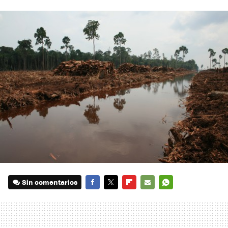
Sin comentarios
FACEBOOK
TWITTER
FLIPBOARD
E-
WHATSAPP
MAIL