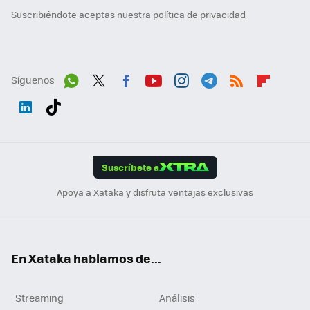
Suscribiéndote aceptas nuestra
política de privacidad
Síguenos
Wh
Twit
Fac
You
Inst
Tele
RSS
Flip
ats
ter
ebo
tub
agr
gra
boa
Link
Tikt
App
ok
e
am
m
rd
edI
ok
Suscríbete a
n
Apoya a Xataka y disfruta ventajas exclusivas
En Xataka hablamos de...
Streaming
Análisis