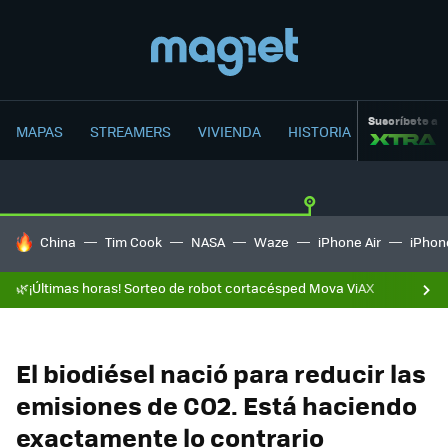
Suscríbete a
MAPAS
STREAMERS
VIVIENDA
HISTORIA
HOY SE HABLA DE
China
Tim Cook
NASA
Waze
iPhone Air
iPhone
🌿¡Últimas horas! Sorteo de robot cortacésped Mova ViAX
El biodiésel nació para reducir las
emisiones de CO2. Está haciendo
exactamente lo contrario