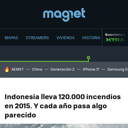
Suscríbete a
MAPAS
STREAMERS
VIVIENDA
HISTORIA
HOY SE HABLA DE
AEMET
China
Generación Z
iPhone 17
Samsung G
Indonesia lleva 120.000 incendios
en 2015. Y cada año pasa algo
parecido