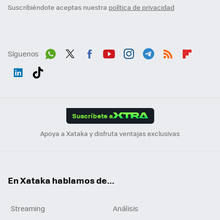
Suscribiéndote aceptas nuestra
política de privacidad
Síguenos
Wh
Twit
Fac
You
Inst
Tele
RSS
Flip
ats
ter
ebo
tub
agr
gra
boa
Link
Tikt
App
ok
e
am
m
rd
edI
ok
Suscríbete a
n
Apoya a Xataka y disfruta ventajas exclusivas
En Xataka hablamos de...
Streaming
Análisis