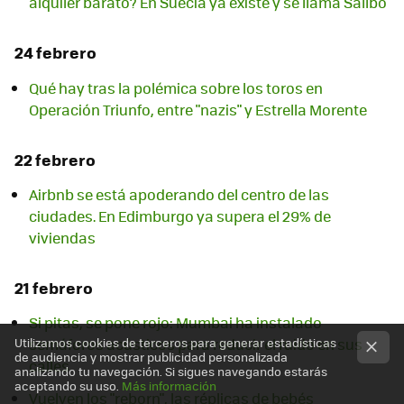
alquiler barato? En Suecia ya existe y se llama Sällbo
24 febrero
Qué hay tras la polémica sobre los toros en
Operación Triunfo, entre "nazis" y Estrella Morente
22 febrero
Airbnb se está apoderando del centro de las
ciudades. En Edimburgo ya supera el 29% de
viviendas
21 febrero
Si pitas, se pone rojo: Mumbai ha instalado
Utilizamos cookies de terceros para generar estadísticas
semáforos acústicos para reducir el ruido en sus
de audiencia y mostrar publicidad personalizada
calles
analizando tu navegación. Si sigues navegando estarás
aceptando su uso.
Más información
Vuelven los "reborn", las réplicas de bebés