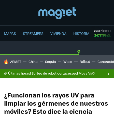
Suscríbete a
MAPAS
STREAMERS
VIVIENDA
HISTORIA
HOY SE HABLA DE
AEMET
China
Sequía
Waze
Fallout
Generació
🌿¡Últimas horas! Sorteo de robot cortacésped Mova ViAX
¿Funcionan los rayos UV para
limpiar los gérmenes de nuestros
móviles? Esto dice la ciencia