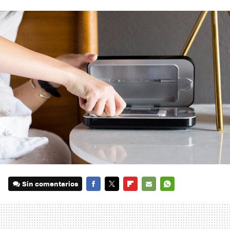
Sin comentarios
FACEBOOK
TWITTER
FLIPBOARD
E-
WHATSAPP
MAIL