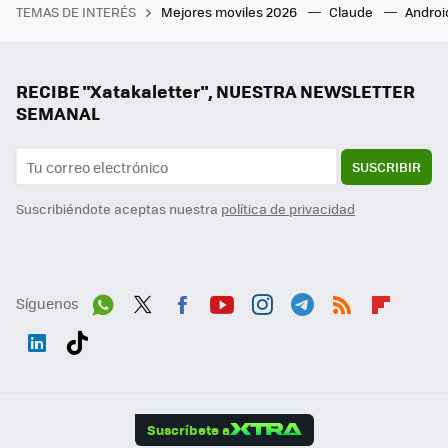
TEMAS DE INTERÉS
Mejores moviles 2026
Claude
Androi
RECIBE "Xatakaletter", NUESTRA NEWSLETTER
SEMANAL
SUSCRIBIR
Suscribiéndote aceptas nuestra
política de privacidad
Síguenos
Wh
Twit
Fac
You
Inst
Tele
RSS
Flip
ats
ter
ebo
tub
agr
gra
boa
Link
Tikt
App
ok
e
am
m
rd
edI
ok
Suscríbete a
n