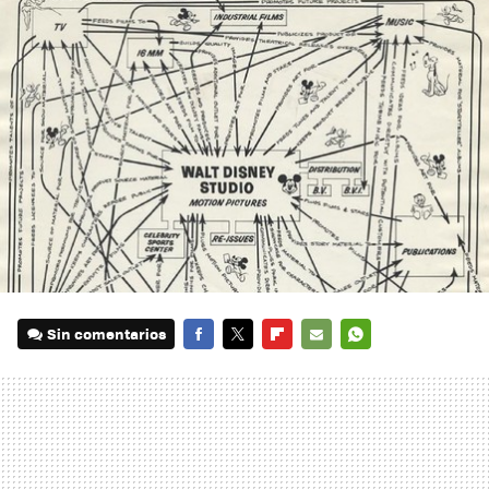
Sin comentarios
FACEBOOK
TWITTER
FLIPBOARD
E-
WHATSAPP
MAIL