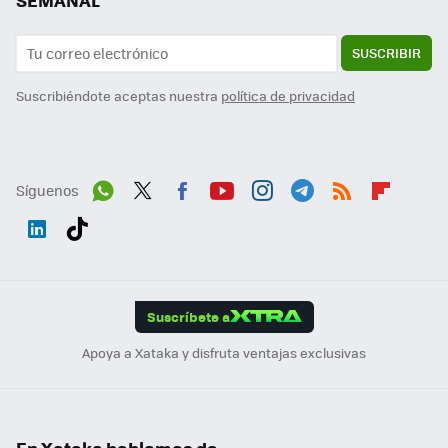
SEMANAL
SUSCRIBIR
Suscribiéndote aceptas nuestra
política de privacidad
Síguenos
Wh
Twit
Fac
You
Inst
Tele
RSS
Flip
ats
ter
ebo
tub
agr
gra
boa
Link
Tikt
App
ok
e
am
m
rd
edI
ok
Suscríbete a
n
Apoya a Xataka y disfruta ventajas exclusivas
En Xataka hablamos de...