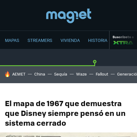
Suscríbete a
MAPAS
STREAMERS
VIVIENDA
HISTORIA
HOY SE HABLA DE
AEMET
China
Sequía
Waze
Fallout
Generació
El mapa de 1967 que demuestra
que Disney siempre pensó en un
sistema cerrado