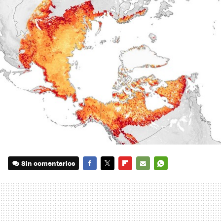
Sin comentarios
FACEBOOK
TWITTER
FLIPBOARD
E-
WHATSAPP
MAIL