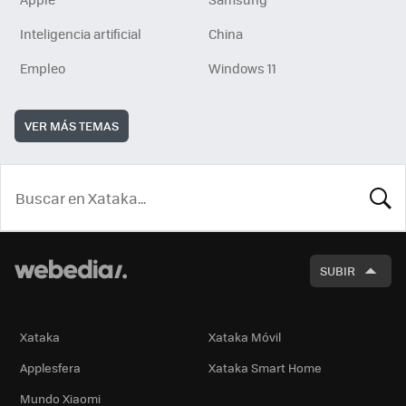
Inteligencia artificial
China
Empleo
Windows 11
VER MÁS TEMAS
BUSCA
SUBIR
Xataka
Xataka Móvil
Applesfera
Xataka Smart Home
Mundo Xiaomi