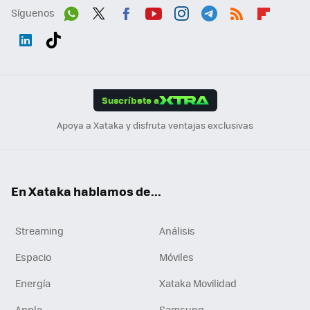
Síguenos
Wh
Twit
Fac
You
Inst
Tele
RSS
Flip
ats
ter
ebo
tub
agr
gra
boa
Link
Tikt
App
ok
e
am
m
rd
edI
ok
Suscríbete a
n
Apoya a Xataka y disfruta ventajas exclusivas
En Xataka hablamos de...
Streaming
Análisis
Espacio
Móviles
Energía
Xataka Movilidad
Apple
Samsung