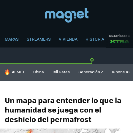
Suscríbete a
MAPAS
STREAMERS
VIVIENDA
HISTORIA
HOY SE HABLA DE
AEMET
China
Bill Gates
Generación Z
iPhone 18
Un mapa para entender lo que la
humanidad se juega con el
deshielo del permafrost