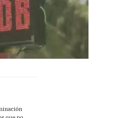
aminación
os que no