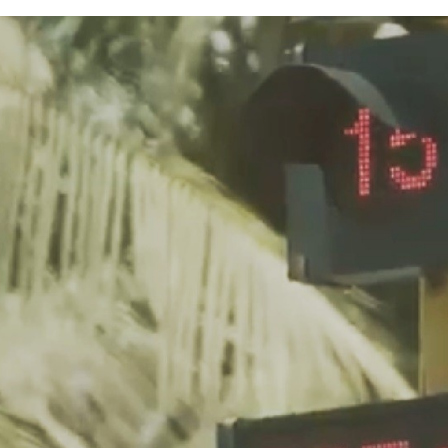
FACEBOOK
TWITTER
FLIPBOARD
E-
MAIL