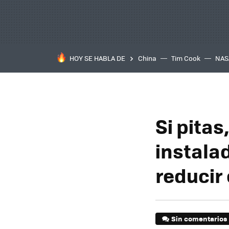
HOY SE HABLA DE
China
Tim Cook
NAS
Si pitas
instala
reducir 
Sin comentarios