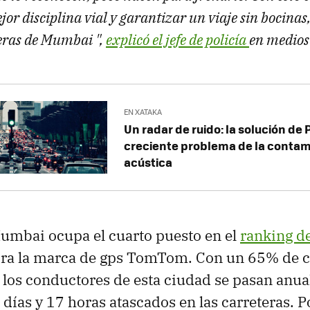
or disciplina vial y garantizar un viaje sin bocinas,
teras de Mumbai ",
explicó el jefe de policía
en medios 
EN XATAKA
Un radar de ruido: la solución de P
creciente problema de la conta
acústica
umbai ocupa el cuarto puesto en el
ranking de
ora la marca de gps TomTom. Con un 65% de c
, los conductores de esta ciudad se pasan anu
días y 17 horas atascados en las carreteras. P