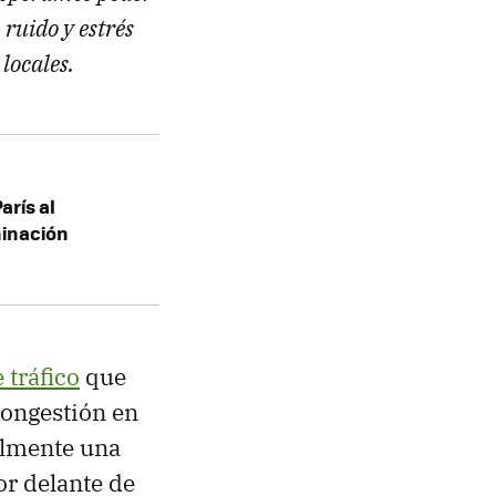
 ruido y estrés
locales.
arís al
minación
 tráfico
que
ongestión en
almente una
or delante de