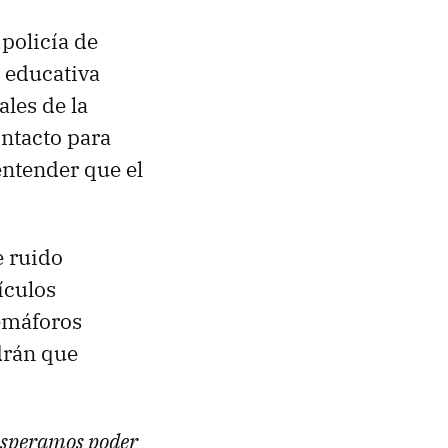
policía de
 educativa
ales de la
ontacto para
entender que el
e ruido
ículos
semáforos
ndrán que
 esperamos poder