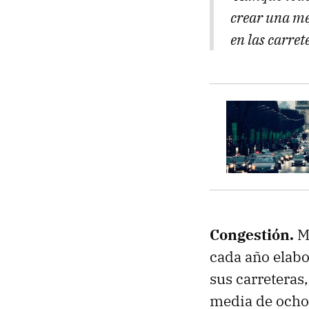
crear una mej
en las carre
Congestión.
M
cada año elab
sus carreteras
media de ocho 