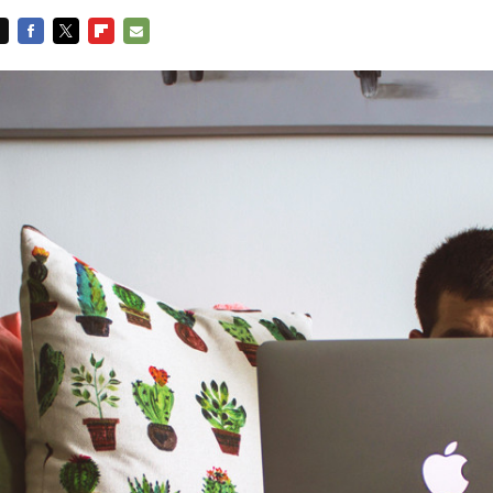
FACEBOOK
TWITTER
FLIPBOARD
E-
MAIL