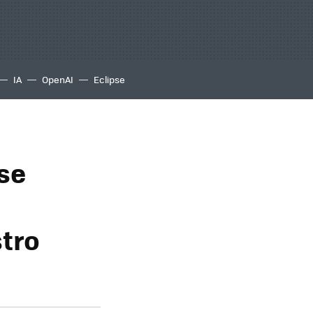
IA
OpenAI
Eclipse
se
tro