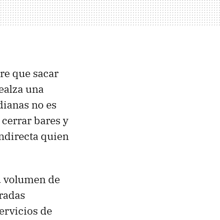
re que sacar
realza una
dianas no es
 cerrar bares y
indirecta quien
su volumen de
eradas
servicios de