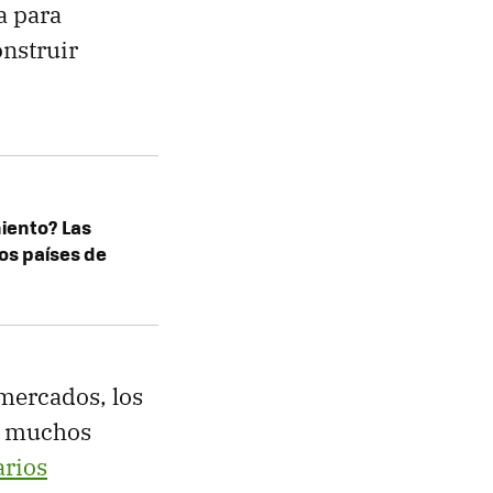
a para
nstruir
iento? Las
os países de
mercados, los
os muchos
arios