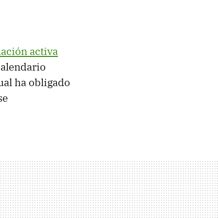
ación activa
calendario
ual ha obligado
se