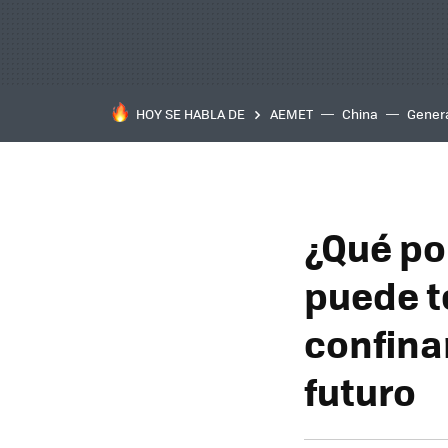
HOY SE HABLA DE
AEMET
China
Gener
¿Qué po
puede t
confina
futuro