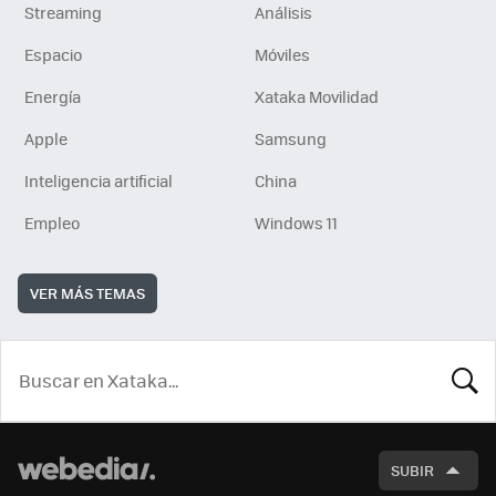
Streaming
Análisis
Espacio
Móviles
Energía
Xataka Movilidad
Apple
Samsung
Inteligencia artificial
China
Empleo
Windows 11
VER MÁS TEMAS
BUSCA
SUBIR