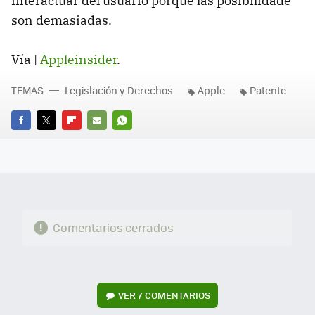
interactuar del usuario porque las posibilidade
son demasiadas.
Vía |
Appleinsider
.
TEMAS
Legislación y Derechos
Apple
Patente
FACEBOOK
TWITTER
FLIPBOARD
E-
WHATSAPP
MAIL
Comentarios cerrados
VER
7 COMENTARIOS