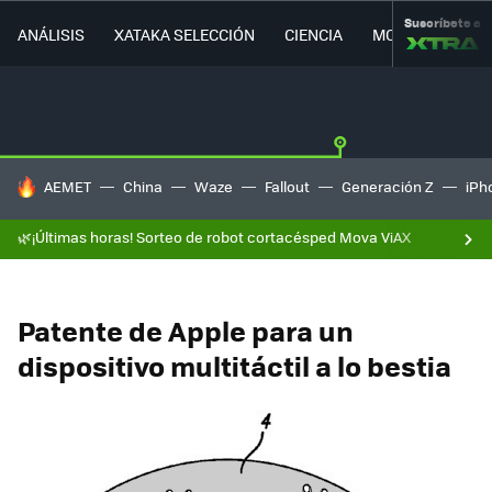
Suscríbete a
ANÁLISIS
XATAKA SELECCIÓN
CIENCIA
MOVILIDAD
HOY SE HABLA DE
AEMET
China
Waze
Fallout
Generación Z
iPh
🌿¡Últimas horas! Sorteo de robot cortacésped Mova ViAX
Patente de Apple para un
dispositivo multitáctil a lo bestia