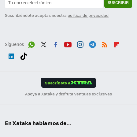
SUSCRIBIR
Suscribiéndote aceptas nuestra
política de privacidad
Síguenos
Wh
Twit
Fac
You
Inst
Tele
RSS
Flip
ats
ter
ebo
tub
agr
gra
boa
Link
Tikt
App
ok
e
am
m
rd
edI
ok
Suscríbete a
n
Apoya a Xataka y disfruta ventajas exclusivas
En Xataka hablamos de...