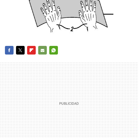
FACEBOOK
TWITTER
FLIPBOARD
E-
WHATSAPP
MAIL