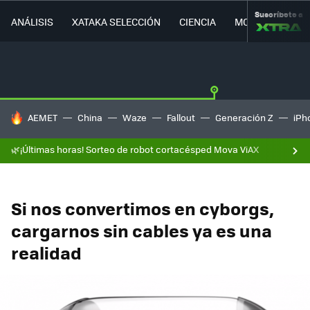
Suscríbete a
ANÁLISIS
XATAKA SELECCIÓN
CIENCIA
MOVILIDAD
HOY SE HABLA DE
AEMET
China
Waze
Fallout
Generación Z
iPh
🌿¡Últimas horas! Sorteo de robot cortacésped Mova ViAX
Si nos convertimos en cyborgs,
cargarnos sin cables ya es una
realidad