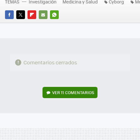
TEMAS
Investigación
Medicina y Salud
Cyborg
Me
FACEBOOK
TWITTER
FLIPBOARD
E-
WHATSAPP
MAIL
Comentarios cerrados
VER
11 COMENTARIOS