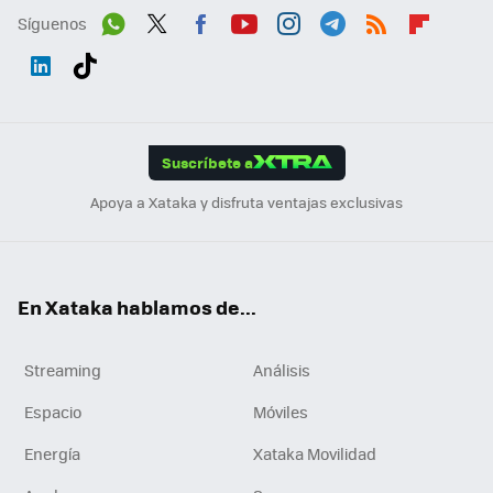
Síguenos
Wh
Twit
Fac
You
Inst
Tele
RSS
Flip
ats
ter
ebo
tub
agr
gra
boa
Link
Tikt
App
ok
e
am
m
rd
edI
ok
Suscríbete a
n
Apoya a Xataka y disfruta ventajas exclusivas
En Xataka hablamos de...
Streaming
Análisis
Espacio
Móviles
Energía
Xataka Movilidad