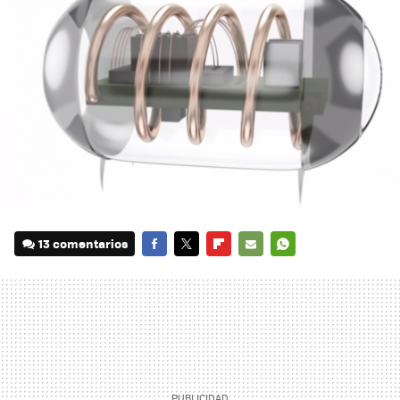
13 comentarios
FACEBOOK
TWITTER
FLIPBOARD
E-
WHATSAPP
MAIL