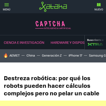
MENÚ
NUEVO
Suscríbete a
CIENCIA E INVESTIGACIÓN
HARDWARE Y DISPOSITIVOS
NE
HOY SE HABLA DE
AEMET
China
Generación Z
iPhone 17
Samsung G
Destreza robótica: por qué los
robots pueden hacer cálculos
complejos pero no pelar un cable