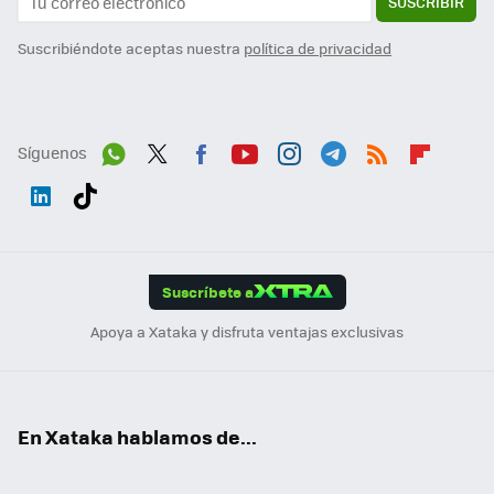
SUSCRIBIR
Suscribiéndote aceptas nuestra
política de privacidad
Síguenos
Wh
Twit
Fac
You
Inst
Tele
RSS
Flip
ats
ter
ebo
tub
agr
gra
boa
Link
Tikt
App
ok
e
am
m
rd
edI
ok
Suscríbete a
n
Apoya a Xataka y disfruta ventajas exclusivas
En Xataka hablamos de...