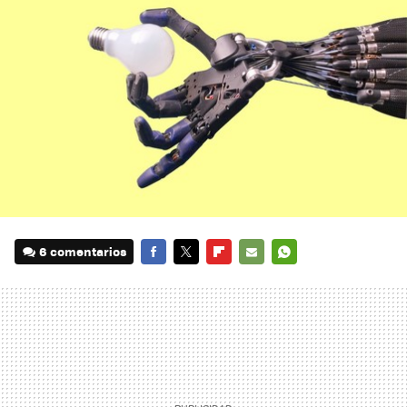
6 comentarios
FACEBOOK
TWITTER
FLIPBOARD
E-
WHATSAPP
MAIL