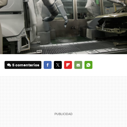
5 comentarios
FACEBOOK
TWITTER
FLIPBOARD
E-
WHATSAPP
MAIL