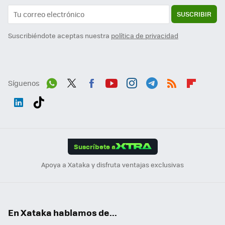
SUSCRIBIR
Suscribiéndote aceptas nuestra
política de privacidad
Síguenos
Wh
Twit
Fac
You
Inst
Tele
RSS
Flip
ats
ter
ebo
tub
agr
gra
boa
Link
Tikt
App
ok
e
am
m
rd
edI
ok
Suscríbete a
n
Apoya a Xataka y disfruta ventajas exclusivas
En Xataka hablamos de...