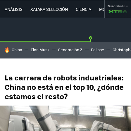
Suscríbete a
ANÁLISIS
XATAKA SELECCIÓN
CIENCIA
MOVILIDAD
HOY SE HABLA DE
China
Elon Musk
Generación Z
Eclipse
Christoph
La carrera de robots industriales:
China no está en el top 10, ¿dónde
estamos el resto?