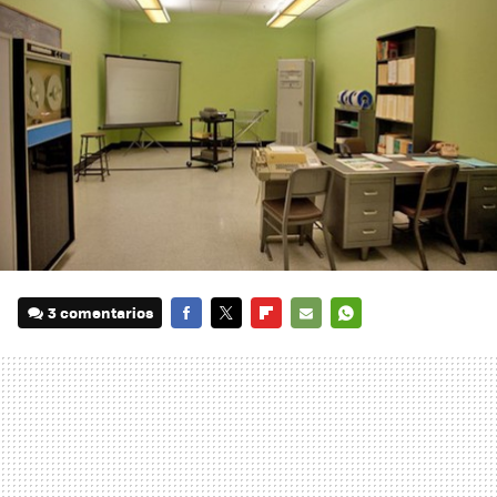
3 comentarios
FACEBOOK
TWITTER
FLIPBOARD
E-
WHATSAPP
MAIL