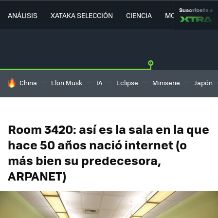
Suscríbete a
ANÁLISIS
XATAKA SELECCIÓN
CIENCIA
MOVILIDAD
HOY SE HABLA DE
China
Elon Musk
IA
Eclipse
Miniserie
Japón
Room 3420: así es la sala en la que
hace 50 años nació internet (o
más bien su predecesora,
ARPANET)