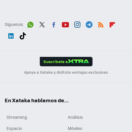
Síguenos
Wh
Twit
Fac
You
Inst
Tele
RSS
Flip
ats
ter
ebo
tub
agr
gra
boa
Link
Tikt
App
ok
e
am
m
rd
edI
ok
Suscríbete a
n
Apoya a Xataka y disfruta ventajas exclusivas
En Xataka hablamos de...
Streaming
Análisis
Espacio
Móviles