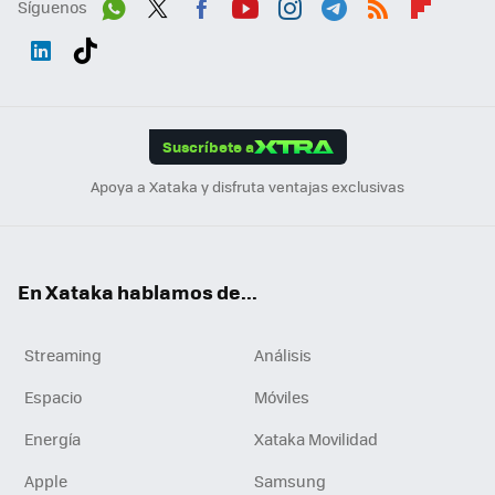
Síguenos
Wh
Twit
Fac
You
Inst
Tele
RSS
Flip
ats
ter
ebo
tub
agr
gra
boa
Link
Tikt
App
ok
e
am
m
rd
edI
ok
Suscríbete a
n
Apoya a Xataka y disfruta ventajas exclusivas
En Xataka hablamos de...
Streaming
Análisis
Espacio
Móviles
Energía
Xataka Movilidad
Apple
Samsung