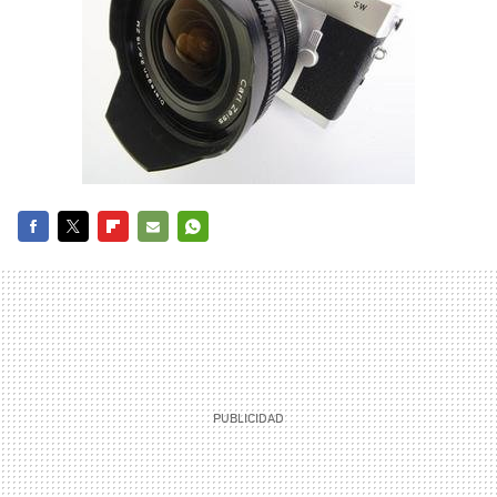
FACEBOOK
TWITTER
FLIPBOARD
E-
WHATSAPP
MAIL