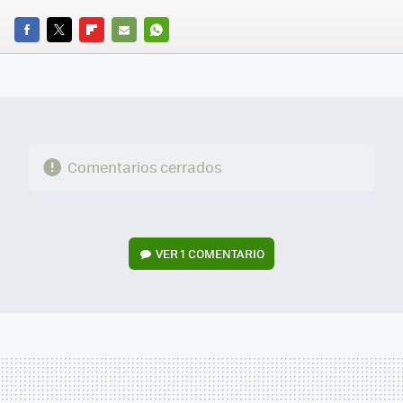
FACEBOOK
TWITTER
FLIPBOARD
E-
WHATSAPP
MAIL
Comentarios cerrados
VER
1 COMENTARIO