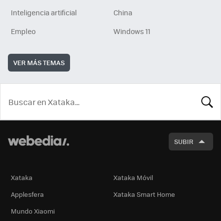
Inteligencia artificial
China
Empleo
Windows 11
VER MÁS TEMAS
BUSCA
SUBIR
Xataka
Xataka Móvil
Applesfera
Xataka Smart Home
Mundo Xiaomi