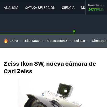
Suscríbete a
ANÁLISIS
XATAKA SELECCIÓN
CIENCIA
MOVILIDAD
HOY SE HABLA DE
China
Elon Musk
Generación Z
Eclipse
Christoph
Zeiss Ikon SW, nueva cámara de
Carl Zeiss