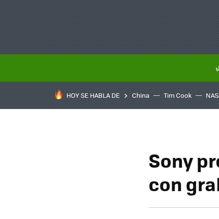
HOY SE HABLA DE
China
Tim Cook
NAS
Sony pr
con gra