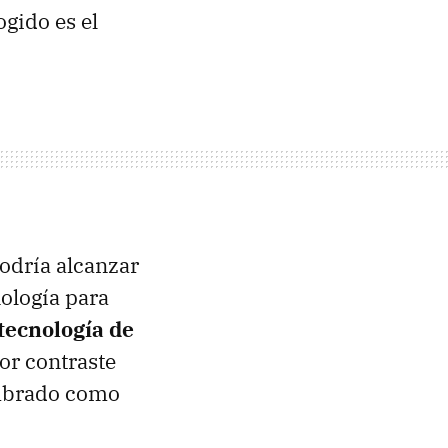
ogido es el
podría alcanzar
nología para
tecnología de
por contraste
ombrado como