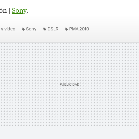
ón |
Sony
.
 y vídeo
Sony
DSLR
PMA 2010