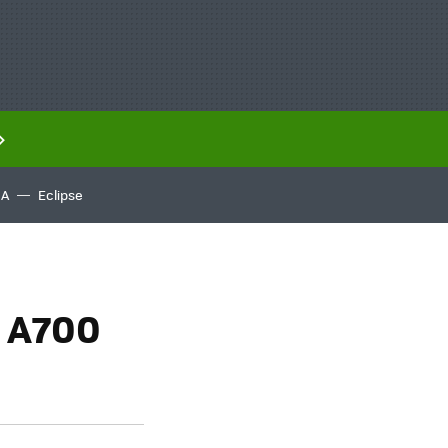
IA
Eclipse
a A700