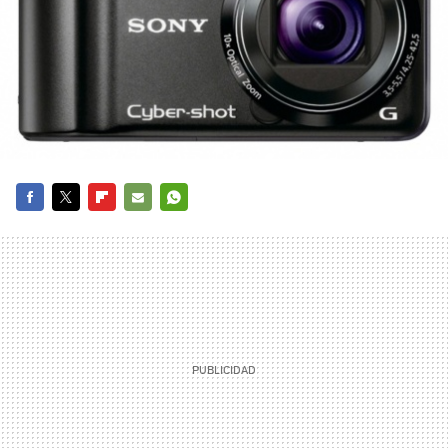
FACEBOOK
TWITTER
FLIPBOARD
E-
WHATSAPP
MAIL