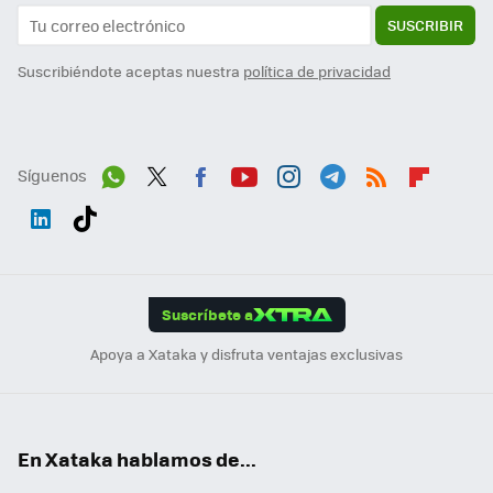
SUSCRIBIR
Suscribiéndote aceptas nuestra
política de privacidad
Síguenos
Wh
Twit
Fac
You
Inst
Tele
RSS
Flip
ats
ter
ebo
tub
agr
gra
boa
Link
Tikt
App
ok
e
am
m
rd
edI
ok
Suscríbete a
n
Apoya a Xataka y disfruta ventajas exclusivas
En Xataka hablamos de...