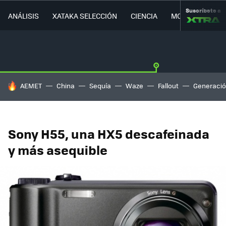
Suscríbete a
ANÁLISIS
XATAKA SELECCIÓN
CIENCIA
MOVILIDAD
HOY SE HABLA DE
AEMET
China
Sequía
Waze
Fallout
Generació
Sony H55, una HX5 descafeinada
y más asequible