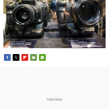
FACEBOOK
TWITTER
FLIPBOARD
E-
WHATSAPP
MAIL