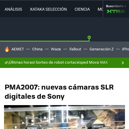
Suscríbete a
ANÁLISIS
XATAKA SELECCIÓN
CIENCIA
MOVILIDAD
HOY SE HABLA DE
AEMET
China
Waze
Fallout
Generación Z
iPh
🌿¡Últimas horas! Sorteo de robot cortacésped Mova ViAX
PMA2007: nuevas cámaras SLR
digitales de Sony