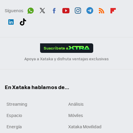
Síguenos
Wh
Twit
Fac
You
Inst
Tele
RSS
Flip
ats
ter
ebo
tub
agr
gra
boa
Link
Tikt
App
ok
e
am
m
rd
edI
ok
Suscríbete a
n
Apoya a Xataka y disfruta ventajas exclusivas
En Xataka hablamos de...
Streaming
Análisis
Espacio
Móviles
Energía
Xataka Movilidad