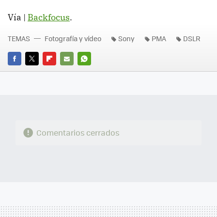
Vía |
Backfocus
.
TEMAS
Fotografía y vídeo
Sony
PMA
DSLR
FACEBOOK
TWITTER
FLIPBOARD
E-
WHATSAPP
MAIL
Comentarios cerrados