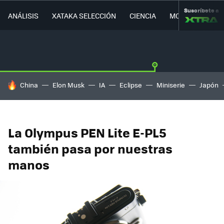
Suscríbete a
ANÁLISIS
XATAKA SELECCIÓN
CIENCIA
MOVILIDAD
HOY SE HABLA DE
China
Elon Musk
IA
Eclipse
Miniserie
Japón
La Olympus PEN Lite E-PL5
también pasa por nuestras
manos