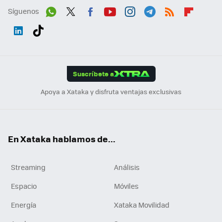
Síguenos
Wh
Twit
Fac
You
Inst
Tele
RSS
Flip
ats
ter
ebo
tub
agr
gra
boa
Link
Tikt
App
ok
e
am
m
rd
edI
ok
Suscríbete a
n
Apoya a Xataka y disfruta ventajas exclusivas
En Xataka hablamos de...
Streaming
Análisis
Espacio
Móviles
Energía
Xataka Movilidad