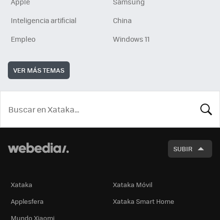
Apple
Samsung
Inteligencia artificial
China
Empleo
Windows 11
VER MÁS TEMAS
BUSCA
SUBIR
Xataka
Xataka Móvil
Applesfera
Xataka Smart Home
Mundo Xiaomi