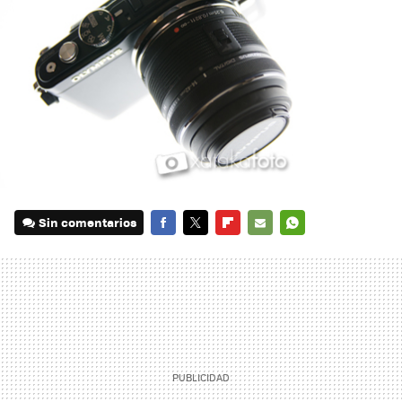
Sin comentarios
FACEBOOK
TWITTER
FLIPBOARD
E-
WHATSAPP
MAIL