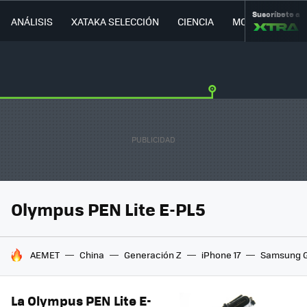
Suscríbete a
ANÁLISIS
XATAKA SELECCIÓN
CIENCIA
MOVILIDAD
Olympus PEN Lite E-PL5
HOY SE HABLA DE
AEMET
China
Generación Z
iPhone 17
Samsung G
La Olympus PEN Lite E-