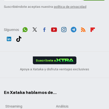
Suscribiéndote aceptas nuestra
política de privacidad
Síguenos
Wh
Twit
Fac
You
Inst
Tele
RSS
Flip
ats
ter
ebo
tub
agr
gra
boa
Link
Tikt
App
ok
e
am
m
rd
edI
ok
Suscríbete a
n
Apoya a Xataka y disfruta ventajas exclusivas
En Xataka hablamos de...
Streaming
Análisis