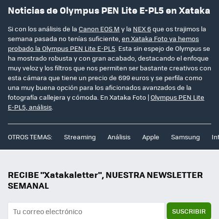
Noticias de Olympus PEN Lite E-PL5 en Xataka
Si con los análisis de la
Canon EOS M
y la
NEX 6
que os trajimos la
semana pasada no tenías suficiente,
en Xataka Foto ya hemos
probado la Olympus PEN Lite E-PL5
. Esta sin espejo de Olympus se
ha mostrado robusta y con gran acabado, destacando el enfoque
muy veloz y los filtros que nos permiten ser bastante creativos con
esta cámara que tiene un precio de 699 euros y se perfila como
una muy buena opción para los aficionados avanzados de la
fotografía callejera y cómoda. En Xataka Foto |
Olympus PEN Lite
E-PL5, análisis
.
OTROS TEMAS:
Streaming
Análisis
Apple
Samsung
In
RECIBE "Xatakaletter", NUESTRA NEWSLETTER
SEMANAL
SUSCRIBIR