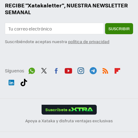
RECIBE "Xatakaletter", NUESTRA NEWSLETTER
SEMANAL
SUSCRIBIR
Suscribiéndote aceptas nuestra
política de privacidad
Síguenos
Wh
Twit
Fac
You
Inst
Tele
RSS
Flip
ats
ter
ebo
tub
agr
gra
boa
Link
Tikt
App
ok
e
am
m
rd
edI
ok
Suscríbete a
n
Apoya a Xataka y disfruta ventajas exclusivas