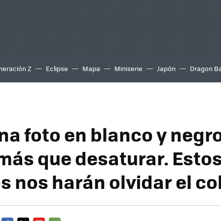
neración Z
Eclipse
Mapa
Miniserie
Japón
Dragon Ba
na foto en blanco y negro
ás que desaturar. Esto
s nos harán olvidar el co