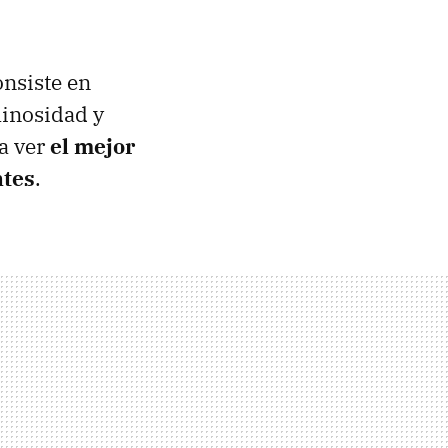
onsiste en
minosidad y
 a ver
el mejor
ntes
.