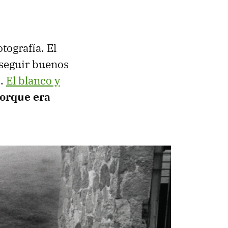
tografía. El
onseguir buenos
0.
El blanco y
porque era