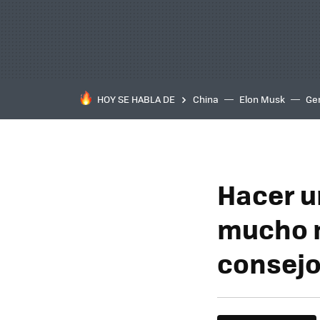
HOY SE HABLA DE
China
Elon Musk
Ge
Hacer u
mucho m
consejo