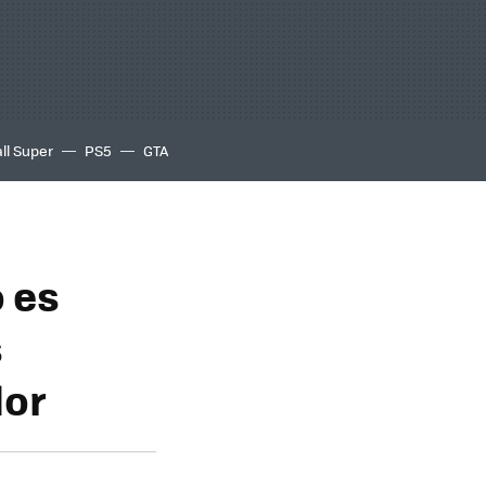
ll Super
PS5
GTA
 es
s
lor