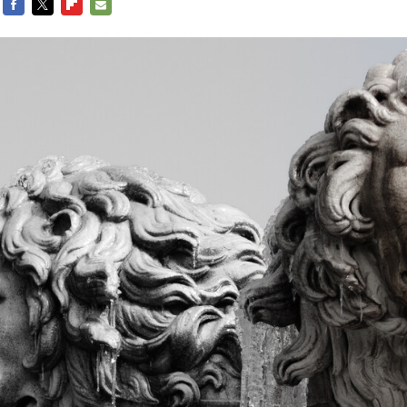
FACEBOOK
TWITTER
FLIPBOARD
E-
MAIL