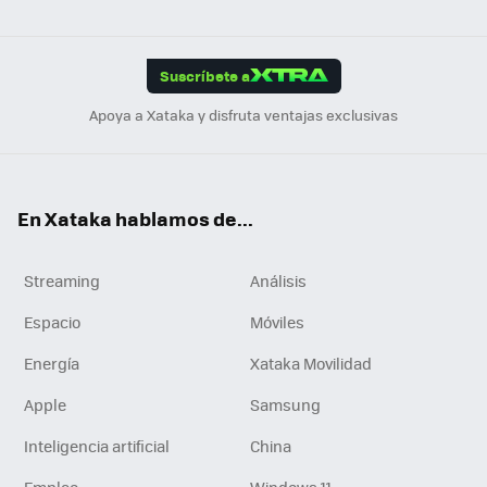
ats
ter
ebo
tub
agr
gra
boa
Link
Tikt
App
ok
e
am
m
rd
edI
ok
Suscríbete a
n
Apoya a Xataka y disfruta ventajas exclusivas
En Xataka hablamos de...
Streaming
Análisis
Espacio
Móviles
Energía
Xataka Movilidad
Apple
Samsung
Inteligencia artificial
China
Empleo
Windows 11