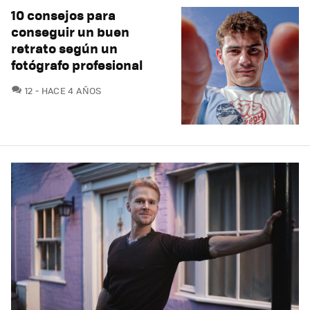
10 consejos para
conseguir un buen
retrato según un
fotógrafo profesional
COMENTARIOS
12
HACE 4 AÑOS