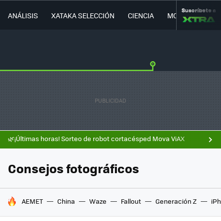
Suscríbete a
ANÁLISIS
XATAKA SELECCIÓN
CIENCIA
MOVILIDAD
🌿¡Últimas horas! Sorteo de robot cortacésped Mova ViAX
Consejos fotográficos
HOY SE HABLA DE
AEMET
China
Waze
Fallout
Generación Z
iPh