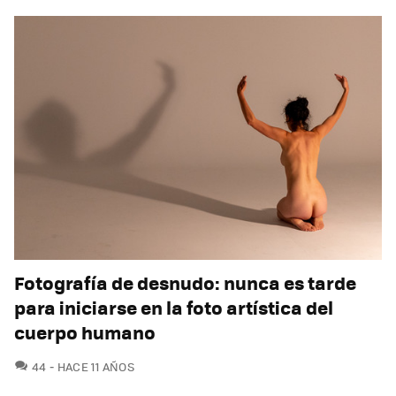
Fotografía de desnudo: nunca es tarde
para iniciarse en la foto artística del
cuerpo humano
COMENTARIOS
44
HACE 11 AÑOS