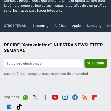
Consejos fotográficos:Llega el otoño, la mejor época del año para
la cámara: cómo salirse de las mismas fotografías de siempre.Tres
sencillos trucos para hacer fotos en...
OTROS TEMAS:
Streaming
Análisis
Apple
Samsung
In
RECIBE "Xatakaletter", NUESTRA NEWSLETTER
SEMANAL
SUSCRIBIR
Suscribiéndote aceptas nuestra
política de privacidad
Síguenos
Wh
Twit
Fac
You
Inst
Tele
RSS
Flip