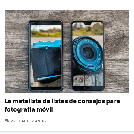
La metalista de listas de consejos para
fotografía móvil
COMENTARIOS
23
HACE 12 AÑOS