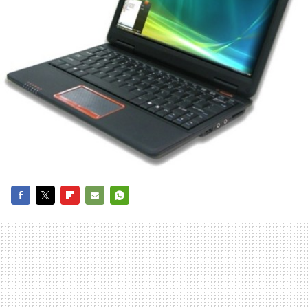
FACEBOOK
TWITTER
FLIPBOARD
E-
WHATSAPP
MAIL