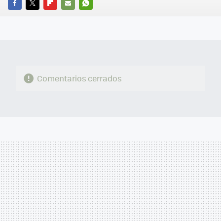
FACEBOOK
TWITTER
FLIPBOARD
E-
WHATSAPP
MAIL
Comentarios cerrados