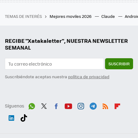
TEMAS DE INTERÉS
Mejores moviles 2026
Claude
Androi
RECIBE "Xatakaletter", NUESTRA NEWSLETTER
SEMANAL
SUSCRIBIR
Suscribiéndote aceptas nuestra
política de privacidad
Síguenos
Wh
Twit
Fac
You
Inst
Tele
RSS
Flip
ats
ter
ebo
tub
agr
gra
boa
Link
Tikt
App
ok
e
am
m
rd
edI
ok