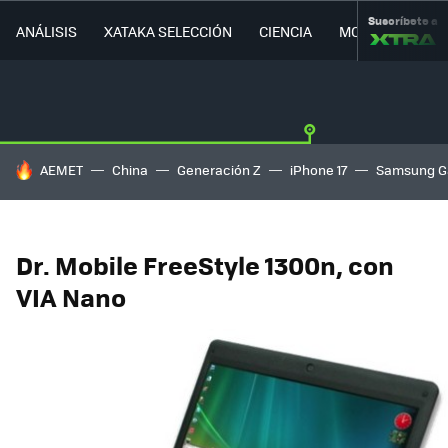
Suscríbete a
ANÁLISIS
XATAKA SELECCIÓN
CIENCIA
MOVILIDAD
HOY SE HABLA DE
AEMET
China
Generación Z
iPhone 17
Samsung G
Dr. Mobile FreeStyle 1300n, con
VIA Nano