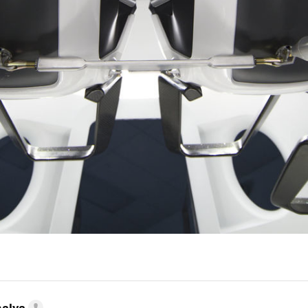
nalva