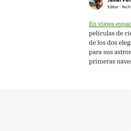
Editor - Tech
En viajes espa
películas de c
de los dos ele
para sus astro
primeras naves