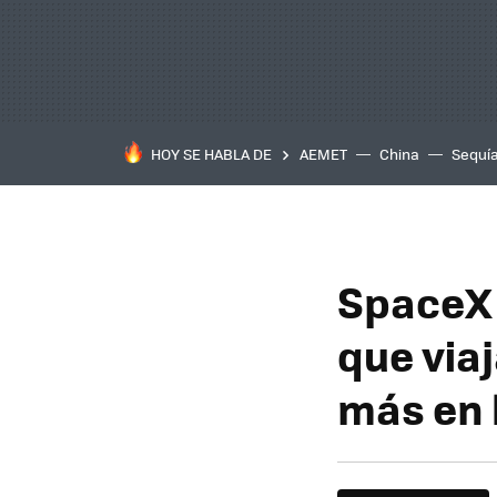
HOY SE HABLA DE
AEMET
China
Sequí
SpaceX 
que viaj
más en 