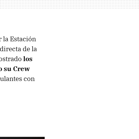
 la Estación
directa de la
mostrado
los
ro su Crew
pulantes con