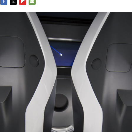
FACEBOOK
TWITTER
FLIPBOARD
E-
MAIL