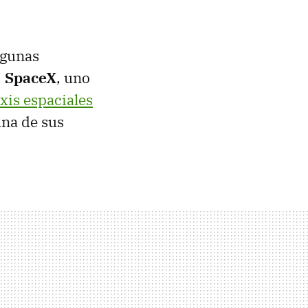
lgunas
.
SpaceX
, uno
axis espaciales
una de sus