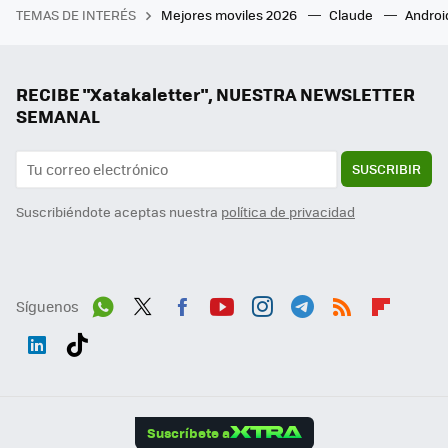
TEMAS DE INTERÉS
Mejores moviles 2026
Claude
Androi
RECIBE "Xatakaletter", NUESTRA NEWSLETTER
SEMANAL
SUSCRIBIR
Suscribiéndote aceptas nuestra
política de privacidad
Síguenos
Wh
Twit
Fac
You
Inst
Tele
RSS
Flip
ats
ter
ebo
tub
agr
gra
boa
Link
Tikt
App
ok
e
am
m
rd
edI
ok
Suscríbete a
n