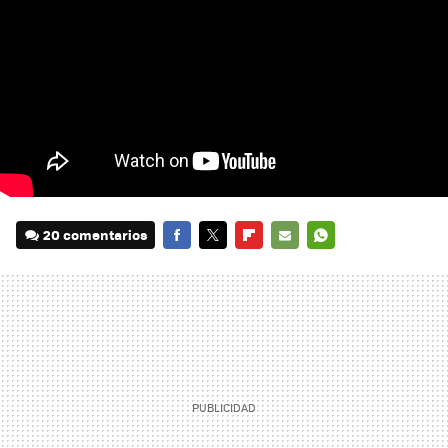
20 comentarios
FACEBOOK
TWITTER
FLIPBOARD
E-
WHATSAPP
MAIL