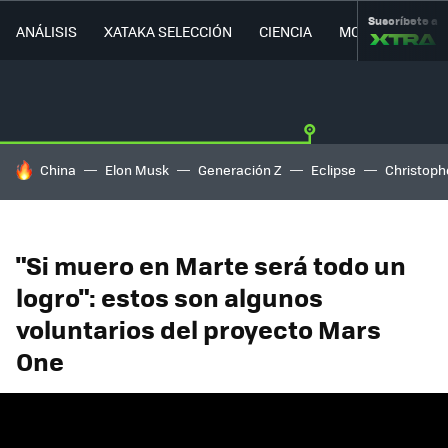
Suscríbete a
ANÁLISIS
XATAKA SELECCIÓN
CIENCIA
MOVILIDAD
HOY SE HABLA DE
China
Elon Musk
Generación Z
Eclipse
Christoph
"Si muero en Marte será todo un
logro": estos son algunos
voluntarios del proyecto Mars
One