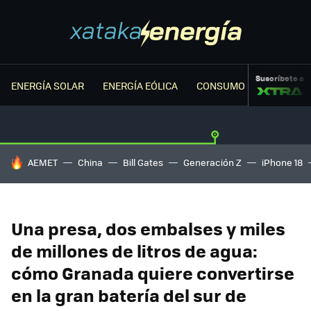
Suscríbete a
ENERGÍA SOLAR
ENERGÍA EÓLICA
CONSUMO ENERGÉTICO
HOY SE HABLA DE
AEMET
China
Bill Gates
Generación Z
iPhone 18
Una presa, dos embalses y miles
de millones de litros de agua:
cómo Granada quiere convertirse
en la gran batería del sur de