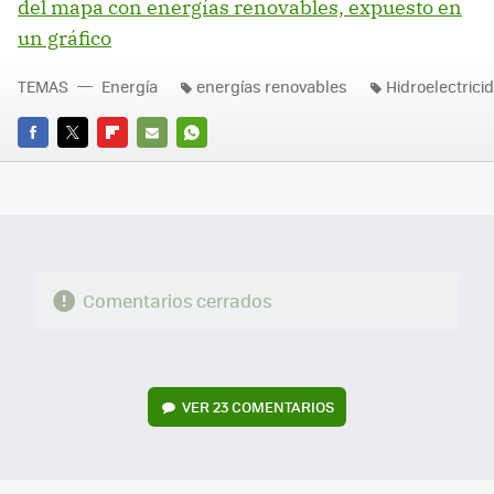
del mapa con energías renovables, expuesto en
un gráfico
TEMAS
Energía
energías renovables
Hidroelectrici
FACEBOOK
TWITTER
FLIPBOARD
E-
WHATSAPP
MAIL
Comentarios cerrados
VER
23 COMENTARIOS