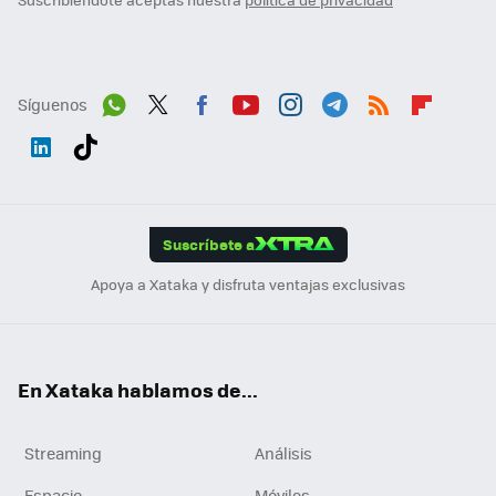
Síguenos
Wh
Twit
Fac
You
Inst
Tele
RSS
Flip
ats
ter
ebo
tub
agr
gra
boa
Link
Tikt
App
ok
e
am
m
rd
edI
ok
Suscríbete a
n
Apoya a Xataka y disfruta ventajas exclusivas
En Xataka hablamos de...
Streaming
Análisis
Espacio
Móviles