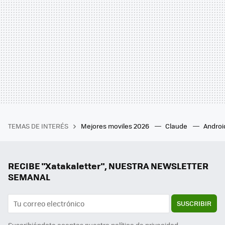
TEMAS DE INTERÉS
Mejores moviles 2026
Claude
Androi
RECIBE "Xatakaletter", NUESTRA NEWSLETTER
SEMANAL
SUSCRIBIR
Suscribiéndote aceptas nuestra
política de privacidad