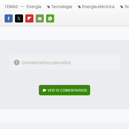
TEMAS
Energía
Tecnología
Energía eléctrica
Te
FACEBOOK
TWITTER
FLIPBOARD
E-
WHATSAPP
MAIL
Comentarios cerrados
VER
15 COMENTARIOS