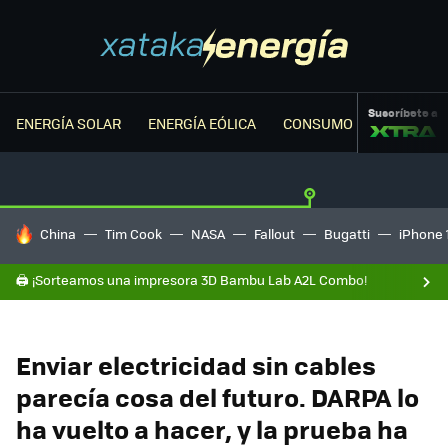
Suscríbete a
ENERGÍA SOLAR
ENERGÍA EÓLICA
CONSUMO ENERGÉTICO
HOY SE HABLA DE
China
Tim Cook
NASA
Fallout
Bugatti
iPhone 
🖨️ ¡Sorteamos una impresora 3D Bambu Lab A2L Combo!
Enviar electricidad sin cables
parecía cosa del futuro. DARPA lo
ha vuelto a hacer, y la prueba ha