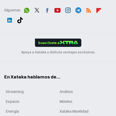
Síguenos
Wh
Twit
Fac
You
Inst
Tele
RSS
Flip
ats
ter
ebo
tub
agr
gra
boa
Link
Tikt
App
ok
e
am
m
rd
edI
ok
Suscríbete a
n
Apoya a Xataka y disfruta ventajas exclusivas
En Xataka hablamos de...
Streaming
Análisis
Espacio
Móviles
Energía
Xataka Movilidad