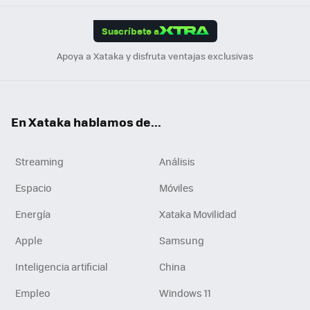
App
ok
e
am
m
rd
edI
ok
Suscríbete a
n
Apoya a Xataka y disfruta ventajas exclusivas
En Xataka hablamos de...
Streaming
Análisis
Espacio
Móviles
Energía
Xataka Movilidad
Apple
Samsung
Inteligencia artificial
China
Empleo
Windows 11