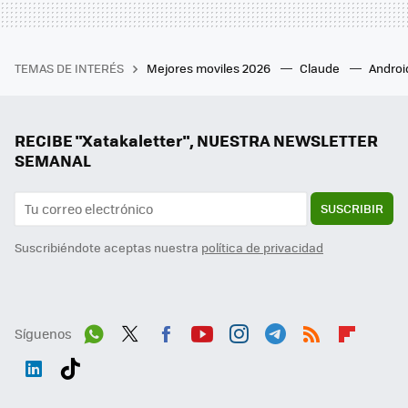
TEMAS DE INTERÉS
Mejores moviles 2026
Claude
Androi
RECIBE "Xatakaletter", NUESTRA NEWSLETTER
SEMANAL
SUSCRIBIR
Suscribiéndote aceptas nuestra
política de privacidad
Síguenos
Wh
Twit
Fac
You
Inst
Tele
RSS
Flip
ats
ter
ebo
tub
agr
gra
boa
Link
Tikt