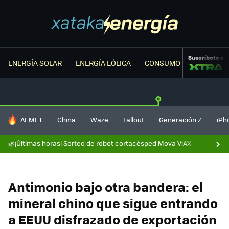
Suscríbete a
ENERGÍA SOLAR
ENERGÍA EÓLICA
CONSUMO ENERGÉTICO
HOY SE HABLA DE
AEMET
China
Waze
Fallout
Generación Z
iPh
🌿¡Últimas horas! Sorteo de robot cortacésped Mova ViAX
Antimonio bajo otra bandera: el
mineral chino que sigue entrando
a EEUU disfrazado de exportación