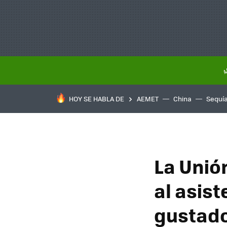
HOY SE HABLA DE
AEMET
China
Sequí
La Unió
al asist
gustado