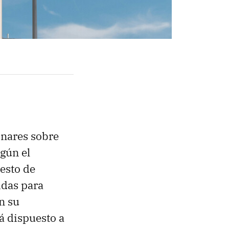
inares sobre
egún el
resto de
idas para
n su
á dispuesto a