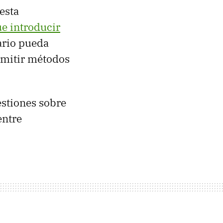
esta
ue introducir
ario pueda
rmitir métodos
estiones sobre
entre