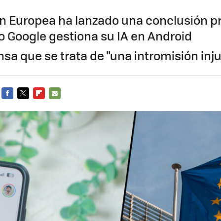
n Europea ha lanzado una conclusión p
 Google gestiona su IA en Android
sa que se trata de "una intromisión inju
FACEBOOK
TWITTER
FLIPBOARD
E-
MAIL