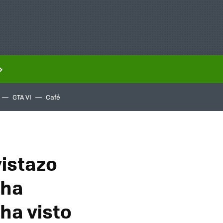
GTA VI
Café
vistazo
 ha
ha visto