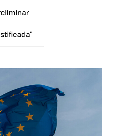
reliminar
stificada"