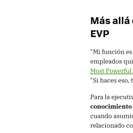
Más allá
EVP
"Mi función es
empleados quie
Most Powerfu
"Si haces eso, 
Para la ejecuti
conocimiento 
cuando asumió 
relacionado co