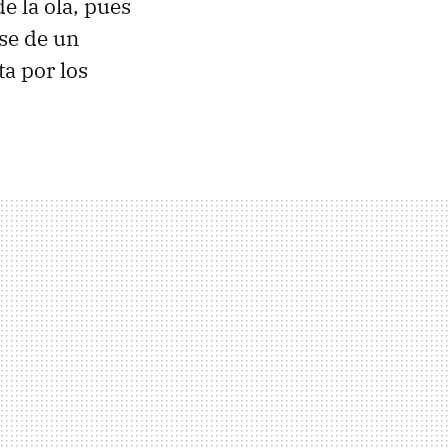
e la ola, pues
se de un
a por los