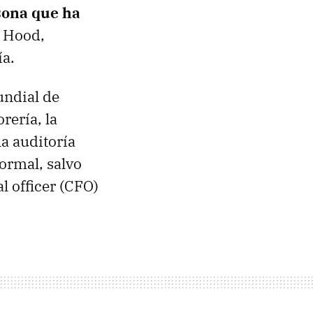
sona que ha
y Hood,
ía.
undial de
rería, la
la auditoría
normal, salvo
l officer (CFO)