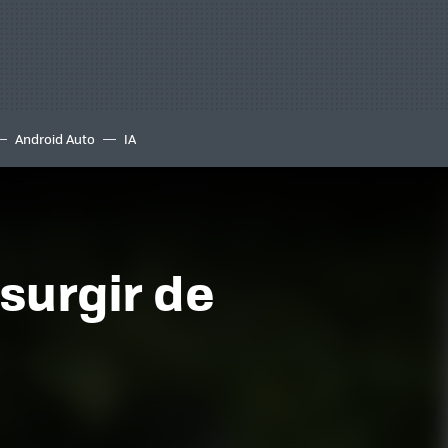
Android Auto
IA
esurgir de