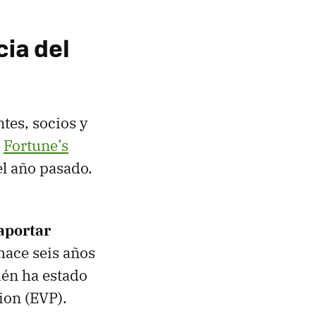
cia del
tes, socios y
l
Fortune’s
el año pasado.
aportar
hace seis años
ién ha estado
ion (EVP).