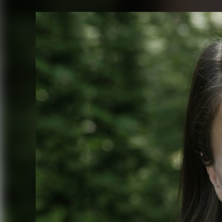
FACEBOOK
TWITTER
FLIPBOARD
E-
MAIL