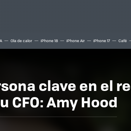
A
Ola de calor
iPhone 18
iPhone Air
iPhone 17
Café
sona clave en el r
su CFO: Amy Hood