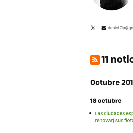
daniel.7lp@g
11 not
Octubre 20
18 octubre
Las ciudades esp
renovar) sus flot