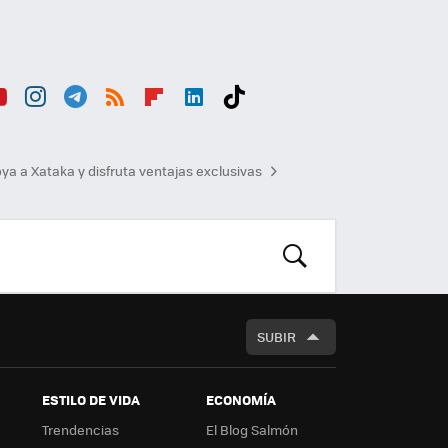
ou
Inst
Tele
RSS
Flip
Link
Tikt
b
agr
gra
boa
edI
ok
ya a Xataka y disfruta ventajas exclusivas
am
m
rd
n
BUSCAR
SUBIR
ESTILO DE VIDA
ECONOMÍA
Trendencias
El Blog Salmón