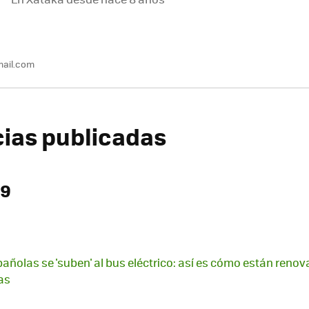
mail.com
icias publicadas
19
añolas se 'suben' al bus eléctrico: así es cómo están reno
as