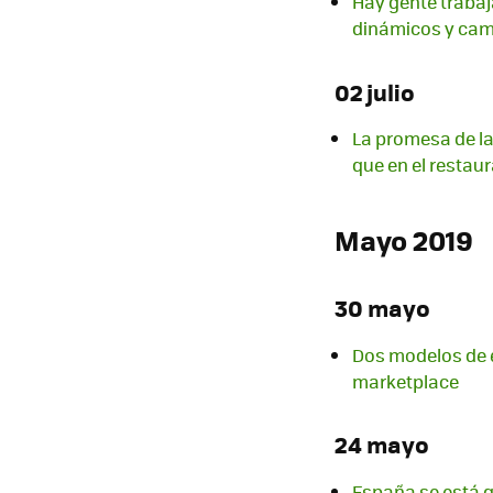
Hay gente trabaj
dinámicos y cam
02 julio
La promesa de l
que en el restau
Mayo 2019
30 mayo
Dos modelos de e
marketplace
24 mayo
España se está qu