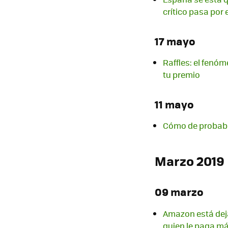
crítico pasa por 
17 mayo
Raffles: el fenóm
tu premio
11 mayo
Cómo de probabl
Marzo 2019
09 marzo
Amazon está deja
quien le paga m