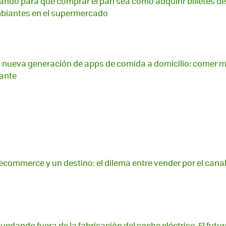
ando para que comprar el pan sea como adquirir billetes de
biantes en el supermercado
a nueva generación de apps de comida a domicilio: comer
rante
commerce y un destino: el dilema entre vender por el canal
edando fuera de la fabricación del coche eléctrico. El futu