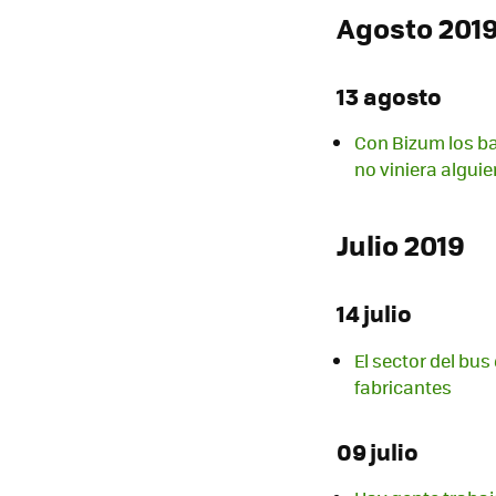
Agosto 201
13 agosto
Con Bizum los b
no viniera alguie
Julio 2019
14 julio
El sector del bus
fabricantes
09 julio