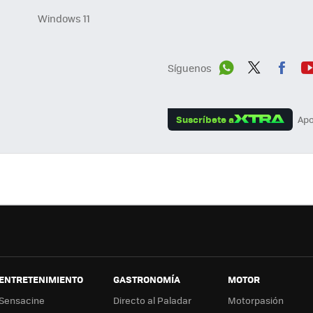
Windows 11
Síguenos
Wh
Twit
Fac
Y
ats
ter
ebo
tu
Suscríbete a
Apo
App
ok
e
ENTRETENIMIENTO
GASTRONOMÍA
MOTOR
Sensacine
Directo al Paladar
Motorpasión