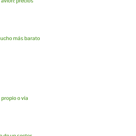
 avión: precios
 mucho más barato
 propio o vía
ro de un sector