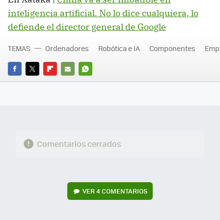
inteligencia artificial. No lo dice cualquiera, lo
defiende el director general de Google
TEMAS
Ordenadores
Robótica e IA
Componentes
Empr
FACEBOOK
TWITTER
FLIPBOARD
E-
WHATSAPP
MAIL
Comentarios cerrados
VER
4 COMENTARIOS