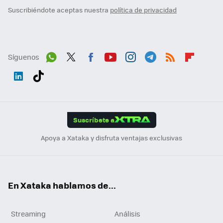
Suscribiéndote aceptas nuestra
política de privacidad
Síguenos
Wh
Twit
Fac
You
Inst
Tele
RSS
Flip
ats
ter
ebo
tub
agr
gra
boa
Link
Tikt
App
ok
e
am
m
rd
edI
ok
Suscríbete a
n
Apoya a Xataka y disfruta ventajas exclusivas
En Xataka hablamos de...
Streaming
Análisis