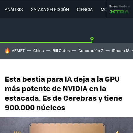
Suscríbete a
ANÁLISIS
XATAKA SELECCIÓN
CIENCIA
MOVILIDAD
HOY SE HABLA DE
AEMET
China
Bill Gates
Generación Z
iPhone 18
Esta bestia para IA deja a la GPU
más potente de NVIDIA en la
estacada. Es de Cerebras y tiene
900.000 núcleos