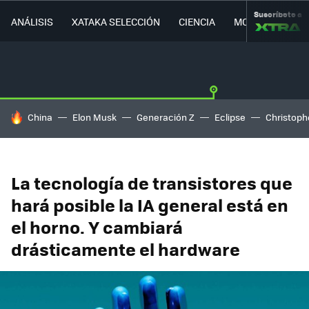
Suscríbete a
ANÁLISIS
XATAKA SELECCIÓN
CIENCIA
MOVILIDAD
HOY SE HABLA DE
China
Elon Musk
Generación Z
Eclipse
Christoph
La tecnología de transistores que
hará posible la IA general está en
el horno. Y cambiará
drásticamente el hardware