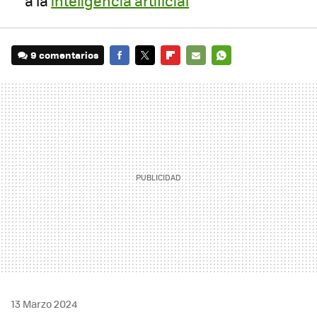
a la
inteligencia artificial
9 comentarios
FACEBOOK
TWITTER
FLIPBOARD
E-
WHATSAPP
MAIL
13 Marzo 2024