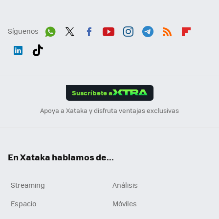
Síguenos
Wh
Twit
Fac
You
Inst
Tele
RSS
Flip
ats
ter
ebo
tub
agr
gra
boa
Link
Tikt
App
ok
e
am
m
rd
edI
ok
Suscríbete a
n
Apoya a Xataka y disfruta ventajas exclusivas
En Xataka hablamos de...
Streaming
Análisis
Espacio
Móviles