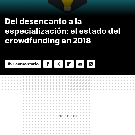
Del desencanto a la
especialización: el estado del
crowdfunding en 2018
1 comentario
FACEBOOK
TWITTER
FLIPBOARD
E-
WHATSAPP
MAIL