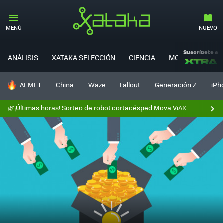
MENÚ
NUEVO
Suscríbete a
ANÁLISIS
XATAKA SELECCIÓN
CIENCIA
MOVILIDAD
HOY SE HABLA DE
AEMET
China
Waze
Fallout
Generación Z
iPh
🌿¡Últimas horas! Sorteo de robot cortacésped Mova ViAX