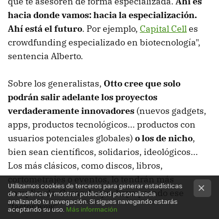
que te asesoren de forma especializada.
Ahí es
hacia donde vamos: hacia la especialización.
Ahí está el futuro
. Por ejemplo,
Capital Cell
es
crowdfunding especializado en biotecnología",
sentencia Alberto.
Sobre los generalistas,
Otto cree que solo
podrán salir adelante los proyectos
verdaderamente innovadores
(nuevos gadgets,
apps, productos tecnológicos... productos con
usuarios potenciales globales)
o los de nicho
,
bien sean científicos, solidarios, ideológicos...
Los más clásicos, como discos, libros,
cortometrajes o eventos, lo tendrán más
Utilizamos cookies de terceros para generar estadísticas
complicado. Cosas de que haya pasado ese
de audiencia y mostrar publicidad personalizada
analizando tu navegación. Si sigues navegando estarás
"factor
wow
".
aceptando su uso.
Más información