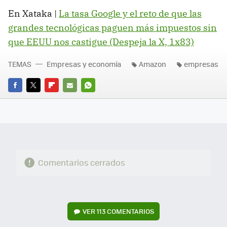
En Xataka |
La tasa Google y el reto de que las
grandes tecnológicas paguen más impuestos sin
que EEUU nos castigue (Despeja la X, 1x83)
TEMAS
Empresas y economía
Amazon
empresas
FACEBOOK
TWITTER
FLIPBOARD
E-
WHATSAPP
MAIL
Comentarios cerrados
VER
113 COMENTARIOS