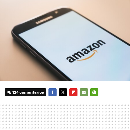
124 comentarios
FACEBOOK
TWITTER
FLIPBOARD
E-
WHATSAPP
MAIL