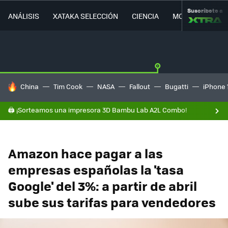
Suscríbete a
ANÁLISIS
XATAKA SELECCIÓN
CIENCIA
MOVILIDAD
HOY SE HABLA DE
China
Tim Cook
NASA
Fallout
Bugatti
iPhone 
🖨️ ¡Sorteamos una impresora 3D Bambu Lab A2L Combo!
Amazon hace pagar a las
empresas españolas la 'tasa
Google' del 3%: a partir de abril
sube sus tarifas para vendedores