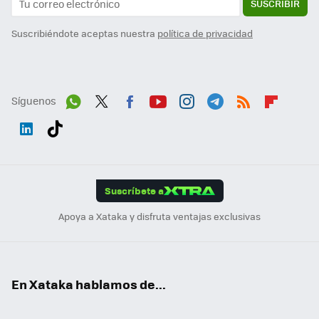
SUSCRIBIR
Suscribiéndote aceptas nuestra
política de privacidad
Síguenos
Wh
Twit
Fac
You
Inst
Tele
RSS
Flip
ats
ter
ebo
tub
agr
gra
boa
Link
Tikt
App
ok
e
am
m
rd
edI
ok
Suscríbete a
n
Apoya a Xataka y disfruta ventajas exclusivas
En Xataka hablamos de...