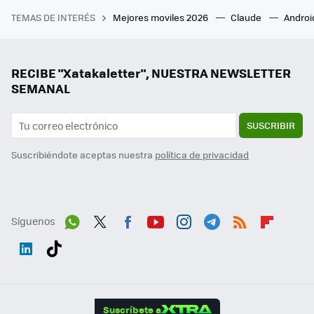
TEMAS DE INTERÉS
Mejores moviles 2026
Claude
Androi
RECIBE "Xatakaletter", NUESTRA NEWSLETTER
SEMANAL
SUSCRIBIR
Suscribiéndote aceptas nuestra
política de privacidad
Síguenos
Wh
Twit
Fac
You
Inst
Tele
RSS
Flip
ats
ter
ebo
tub
agr
gra
boa
Link
Tikt
App
ok
e
am
m
rd
edI
ok
Suscríbete a
n