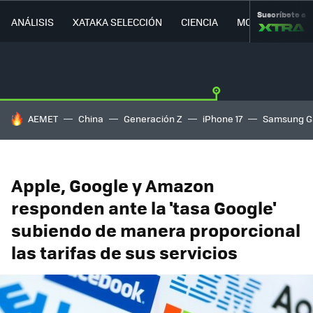
Suscríbete a
ANÁLISIS
XATAKA SELECCIÓN
CIENCIA
MOVILIDAD
HOY SE HABLA DE
AEMET
China
Generación Z
iPhone 17
Samsung G
Apple, Google y Amazon
responden ante la 'tasa Google'
subiendo de manera proporcional
las tarifas de sus servicios