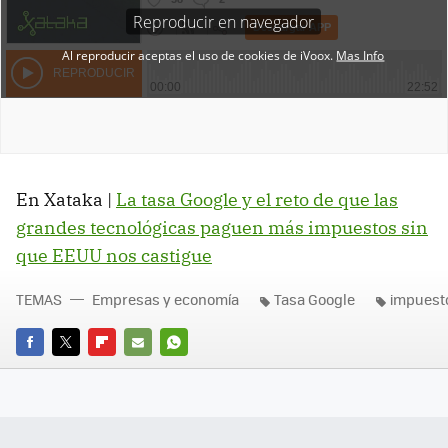
En Xataka |
La tasa Google y el reto de que las
grandes tecnológicas paguen más impuestos sin
que EEUU nos castigue
TEMAS
Empresas y economía
Tasa Google
impuest
FACEBOOK
TWITTER
FLIPBOARD
E-
WHATSAPP
MAIL