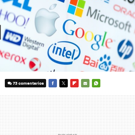
73 comentarios
FACEBOOK
TWITTER
FLIPBOARD
E-
WHATSAPP
MAIL