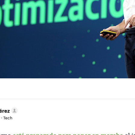
érez
 - Tech