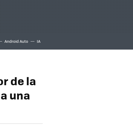
Android Auto
IA
or de la
 a una