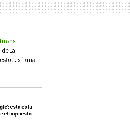
ltimos
 de la
esto: es "una
le': esta es la
e el impuesto