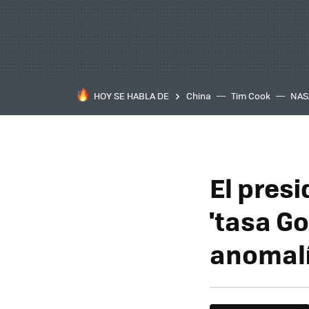
HOY SE HABLA DE
China
Tim Cook
NAS
El presi
'tasa Go
anomalí