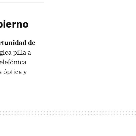
obierno
rtunidad de
ica pilla a
Telefónica
a óptica y