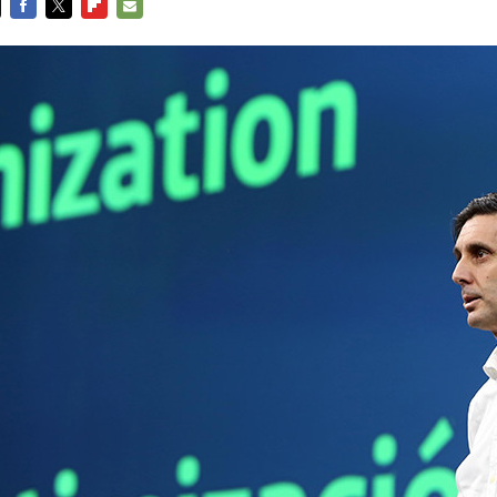
FACEBOOK
TWITTER
FLIPBOARD
E-
MAIL