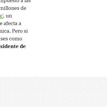
impuesto a las
millones de
e'
, un
e afecta a
ica. Pero si
aíses como
esidente de