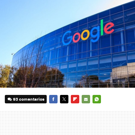
93 comentarios
FACEBOOK
TWITTER
FLIPBOARD
E-
WHATSAPP
MAIL