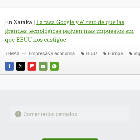
En Xataka |
La tasa Google y el reto de que las
grandes tecnológicas paguen más impuestos sin
que EEUU nos castigue
TEMAS
Empresas y economía
EEUU
Europa
im
FACEBOOK
TWITTER
FLIPBOARD
E-
WHATSAPP
MAIL
Comentarios cerrados