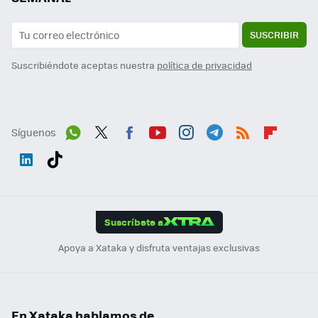
SUSCRIBIR
Suscribiéndote aceptas nuestra
política de privacidad
Síguenos
Wh
Twit
Fac
You
Inst
Tele
RSS
Flip
ats
ter
ebo
tub
agr
gra
boa
Link
Tikt
App
ok
e
am
m
rd
edI
ok
Suscríbete a
n
Apoya a Xataka y disfruta ventajas exclusivas
En Xataka hablamos de...