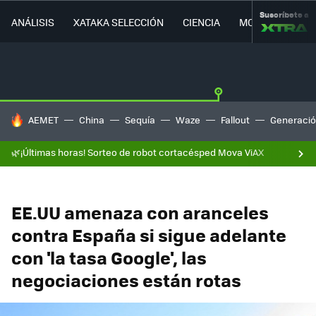
Suscríbete a
ANÁLISIS
XATAKA SELECCIÓN
CIENCIA
MOVILIDAD
HOY SE HABLA DE
AEMET
China
Sequía
Waze
Fallout
Generació
🌿¡Últimas horas! Sorteo de robot cortacésped Mova ViAX
EE.UU amenaza con aranceles
contra España si sigue adelante
con 'la tasa Google', las
negociaciones están rotas