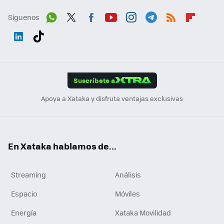
Síguenos
Wh
Twit
Fac
You
Inst
Tele
RSS
Flip
ats
ter
ebo
tub
agr
gra
boa
Link
Tikt
App
ok
e
am
m
rd
edI
ok
Suscríbete a
n
Apoya a Xataka y disfruta ventajas exclusivas
En Xataka hablamos de...
Streaming
Análisis
Espacio
Móviles
Energía
Xataka Movilidad