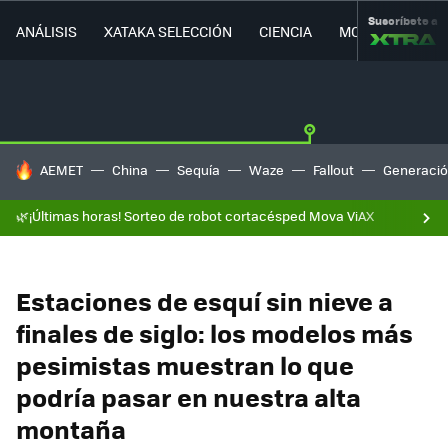
Suscríbete a
ANÁLISIS
XATAKA SELECCIÓN
CIENCIA
MOVILIDAD
HOY SE HABLA DE
AEMET
China
Sequía
Waze
Fallout
Generació
🌿¡Últimas horas! Sorteo de robot cortacésped Mova ViAX
Estaciones de esquí sin nieve a
finales de siglo: los modelos más
pesimistas muestran lo que
podría pasar en nuestra alta
montaña