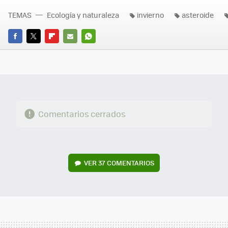
TEMAS
Ecología y naturaleza
invierno
asteroide
FACEBOOK
TWITTER
FLIPBOARD
E-
WHATSAPP
MAIL
Comentarios cerrados
VER
37 COMENTARIOS