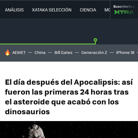
Suscríbete a
ANÁLISIS
XATAKA SELECCIÓN
CIENCIA
MOVILIDAD
HOY SE HABLA DE
AEMET
China
Bill Gates
Generación Z
iPhone 18
El día después del Apocalipsis: así
fueron las primeras 24 horas tras
el asteroide que acabó con los
dinosaurios