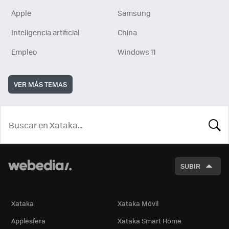
Apple
Samsung
Inteligencia artificial
China
Empleo
Windows 11
VER MÁS TEMAS
BUSCA
SUBIR
Xataka
Xataka Móvil
Applesfera
Xataka Smart Home