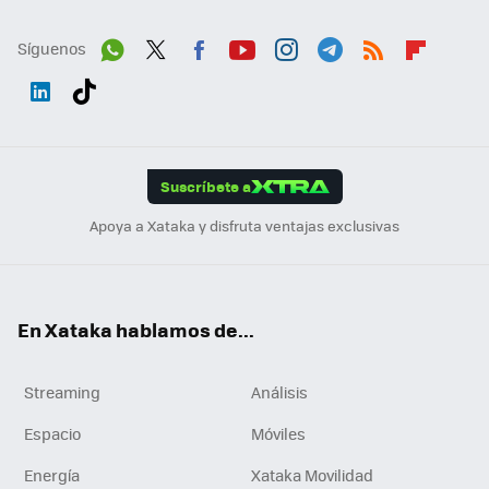
Síguenos
Wh
Twit
Fac
You
Inst
Tele
RSS
Flip
ats
ter
ebo
tub
agr
gra
boa
Link
Tikt
App
ok
e
am
m
rd
edI
ok
Suscríbete a
n
Apoya a Xataka y disfruta ventajas exclusivas
En Xataka hablamos de...
Streaming
Análisis
Espacio
Móviles
Energía
Xataka Movilidad