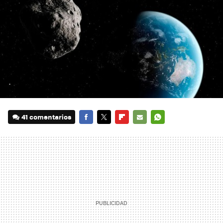
41 comentarios
FACEBOOK
TWITTER
FLIPBOARD
E-
WHATSAPP
MAIL