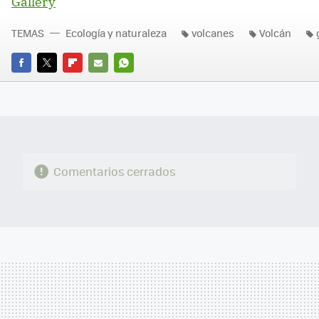
Gallery
TEMAS
Ecología y naturaleza
volcanes
Volcán
FACEBOOK
TWITTER
FLIPBOARD
E-
WHATSAPP
MAIL
Comentarios cerrados