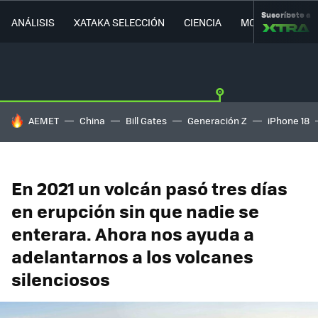
Suscríbete a
ANÁLISIS
XATAKA SELECCIÓN
CIENCIA
MOVILIDAD
HOY SE HABLA DE
AEMET
China
Bill Gates
Generación Z
iPhone 18
En 2021 un volcán pasó tres días
en erupción sin que nadie se
enterara. Ahora nos ayuda a
adelantarnos a los volcanes
silenciosos