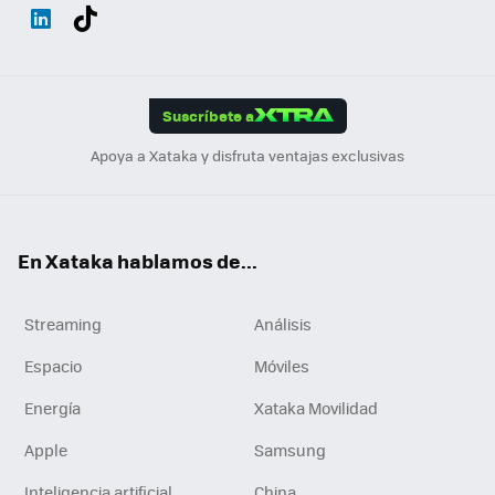
Wh
Twit
Fac
You
Inst
Tele
RSS
Flip
ats
ter
ebo
tub
agr
gra
boa
Link
Tikt
App
ok
e
am
m
rd
edI
ok
Suscríbete a
n
Apoya a Xataka y disfruta ventajas exclusivas
En Xataka hablamos de...
Streaming
Análisis
Espacio
Móviles
Energía
Xataka Movilidad
Apple
Samsung
Inteligencia artificial
China