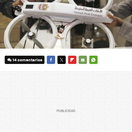
14 comentarios
FACEBOOK
TWITTER
FLIPBOARD
E-
WHATSAPP
MAIL