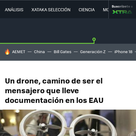
Suscríbete a
ANÁLISIS
XATAKA SELECCIÓN
CIENCIA
MOVILIDAD
HOY SE HABLA DE
AEMET
China
Bill Gates
Generación Z
iPhone 18
Un drone, camino de ser el
mensajero que lleve
documentación en los EAU