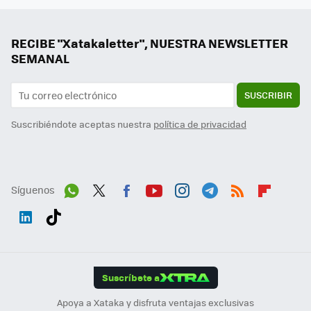
RECIBE "Xatakaletter", NUESTRA NEWSLETTER
SEMANAL
SUSCRIBIR
Suscribiéndote aceptas nuestra
política de privacidad
Síguenos
Wh
Twit
Fac
You
Inst
Tele
RSS
Flip
ats
ter
ebo
tub
agr
gra
boa
Link
Tikt
App
ok
e
am
m
rd
edI
ok
Suscríbete a
n
Apoya a Xataka y disfruta ventajas exclusivas