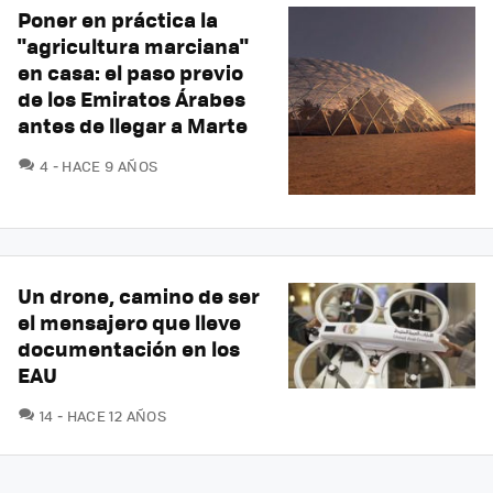
Poner en práctica la
"agricultura marciana"
en casa: el paso previo
de los Emiratos Árabes
antes de llegar a Marte
COMENTARIOS
4
HACE 9 AÑOS
Un drone, camino de ser
el mensajero que lleve
documentación en los
EAU
COMENTARIOS
14
HACE 12 AÑOS