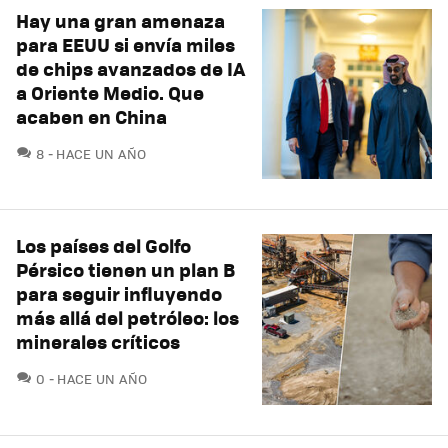
Hay una gran amenaza
para EEUU si envía miles
de chips avanzados de IA
a Oriente Medio. Que
acaben en China
COMENTARIOS
8
HACE UN AÑO
Los países del Golfo
Pérsico tienen un plan B
para seguir influyendo
más allá del petróleo: los
minerales críticos
COMENTARIOS
0
HACE UN AÑO