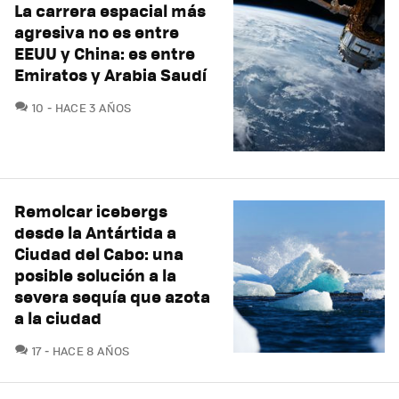
La carrera espacial más
agresiva no es entre
EEUU y China: es entre
Emiratos y Arabia Saudí
COMENTARIOS
10
HACE 3 AÑOS
Remolcar icebergs
desde la Antártida a
Ciudad del Cabo: una
posible solución a la
severa sequía que azota
a la ciudad
COMENTARIOS
17
HACE 8 AÑOS