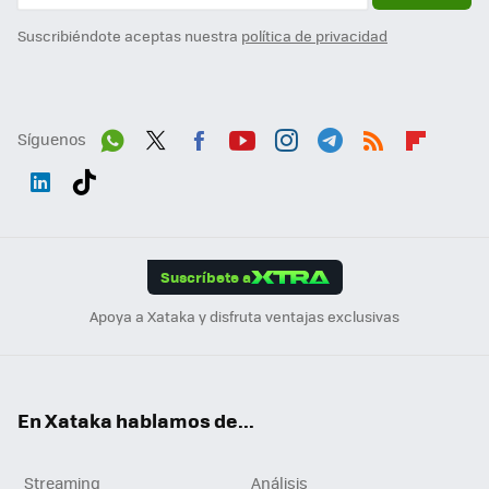
Suscribiéndote aceptas nuestra
política de privacidad
Síguenos
Wh
Twit
Fac
You
Inst
Tele
RSS
Flip
ats
ter
ebo
tub
agr
gra
boa
Link
Tikt
App
ok
e
am
m
rd
edI
ok
Suscríbete a
n
Apoya a Xataka y disfruta ventajas exclusivas
En Xataka hablamos de...
Streaming
Análisis