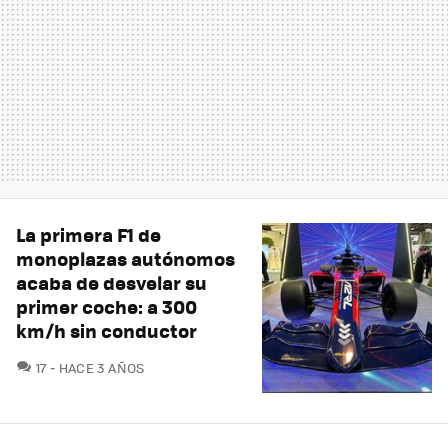
La primera F1 de
monoplazas autónomos
acaba de desvelar su
primer coche: a 300
km/h sin conductor
COMENTARIOS
17
HACE 3 AÑOS