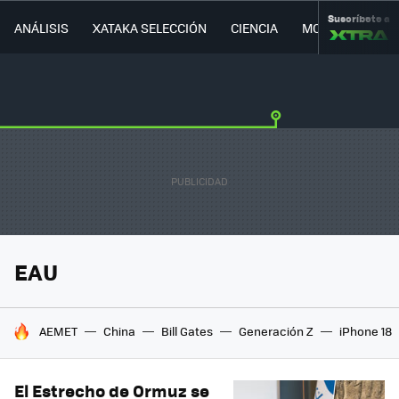
Suscríbete a
ANÁLISIS
XATAKA SELECCIÓN
CIENCIA
MOVILIDAD
EAU
HOY SE HABLA DE
AEMET
China
Bill Gates
Generación Z
iPhone 18
El Estrecho de Ormuz se