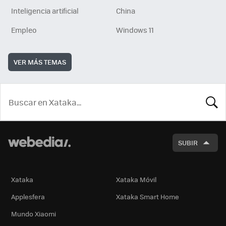
Inteligencia artificial
China
Empleo
Windows 11
VER MÁS TEMAS
BUSCA
SUBIR
Xataka
Xataka Móvil
Applesfera
Xataka Smart Home
Mundo Xiaomi