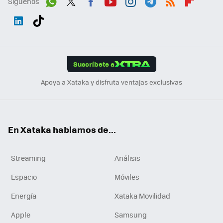
Síguenos
Wh
Twit
Fac
You
Inst
Tele
RSS
Flip
ats
ter
ebo
tub
agr
gra
boa
Link
Tikt
App
ok
e
am
m
rd
edI
ok
Suscríbete a
n
Apoya a Xataka y disfruta ventajas exclusivas
En Xataka hablamos de...
Streaming
Análisis
Espacio
Móviles
Energía
Xataka Movilidad
Apple
Samsung