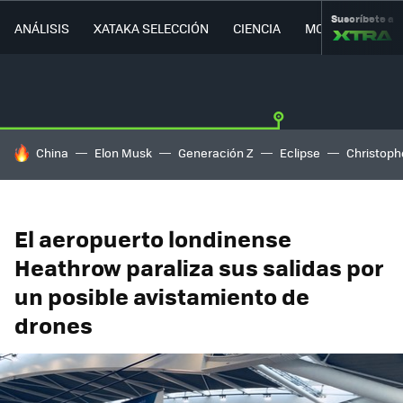
Suscríbete a
ANÁLISIS
XATAKA SELECCIÓN
CIENCIA
MOVILIDAD
HOY SE HABLA DE
China
Elon Musk
Generación Z
Eclipse
Christoph
El aeropuerto londinense
Heathrow paraliza sus salidas por
un posible avistamiento de
drones