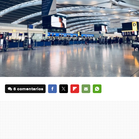
6 comentarios
FACEBOOK
TWITTER
FLIPBOARD
E-
WHATSAPP
MAIL