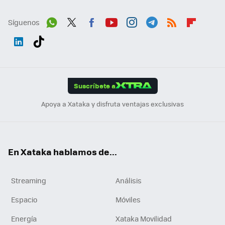
Síguenos
Wh
Twit
Fac
You
Inst
Tele
RSS
Flip
ats
ter
ebo
tub
agr
gra
boa
Link
Tikt
App
ok
e
am
m
rd
edI
ok
Suscríbete a
n
Apoya a Xataka y disfruta ventajas exclusivas
En Xataka hablamos de...
Streaming
Análisis
Espacio
Móviles
Energía
Xataka Movilidad