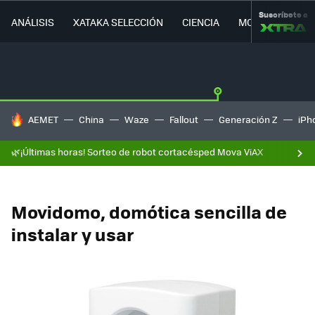
Suscríbete a
ANÁLISIS
XATAKA SELECCIÓN
CIENCIA
MOVILIDAD
HOY SE HABLA DE
AEMET
China
Waze
Fallout
Generación Z
iPh
🌿¡Últimas horas! Sorteo de robot cortacésped Mova ViAX
Movidomo, domótica sencilla de
instalar y usar